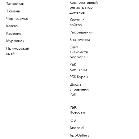
Корпоративный
Татарстан
регистратор
Тюмень
доменов
Черноземье
Хостинг
сайтов
Кавказ
Рег.решения
Карелия
Знакомства
Мурманск
Сайт
Приморский
знакомств
край
podbor.ru
РБК
Компании
РБК Курсы
Школа
управления
РБК
РБК
Новости
iOS
Android
AppGallery