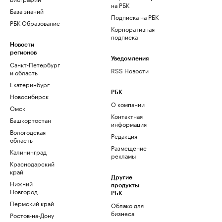
на РБК
База знаний
Подписка на РБК
РБК Образование
Корпоративная
подписка
Новости
регионов
Уведомления
Санкт-Петербург
RSS Новости
и область
Екатеринбург
РБК
Новосибирск
О компании
Омск
Контактная
Башкортостан
информация
Вологодская
Редакция
область
Размещение
Калининград
рекламы
Краснодарский
край
Другие
Нижний
продукты
Новгород
РБК
Пермский край
Облако для
бизнеса
Ростов-на-Дону