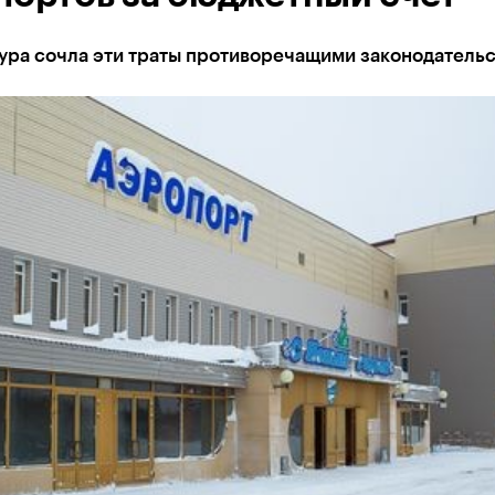
ура сочла эти траты противоречащими законодательс