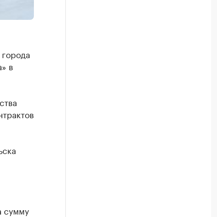
 города
а» в
ства
нтрактов
ьска
а сумму