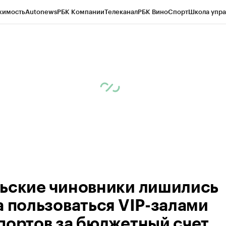
жимость
Autonews
РБК Компании
Телеканал
РБК Вино
Спорт
Школа упра
ипто
РБК Бизнес-среда
Дискуссионный клуб
Исследования
Кредитные 
Экономика
Бизнес
Технологии и медиа
Финансы
Рынок наличной валю
ьские чиновники лишились
а пользоваться VIP-залами
портов за бюджетный счет