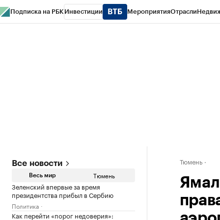
Подписка на РБК
Инвестиции
Мероприятия
Отрасли
Недви
РБК Life
Тренды
Визионеры
Национальные проекты
Город
Стиль
Кр
Конференции СПб
Спецпроекты
Проверка контрагентов
Политика
Тюмень
Все новости
Тюмень
Весь мир
Ямал
Зеленский впервые за время
президентства прибыл в Сербию
прав
Политика
Как перейти «порог недоверия»:
аэро