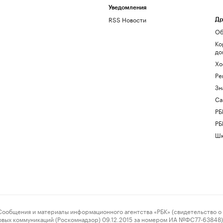
Уведомления
RSS Новости
Др
Об
Ко
до
Хо
Ре
Зн
Са
РБ
РБ
Шк
ения и материалы информационного агентства «РБК» (свидетельство о 
овых коммуникаций (Роскомнадзор) 09.12.2015 за номером ИА №ФС77-63848) 