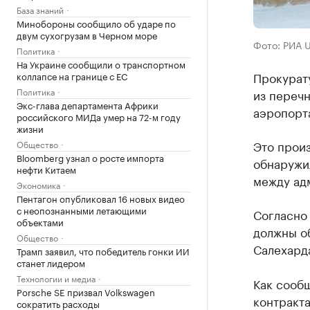
База знаний
Минобороны сообщило об ударе по
двум сухогрузам в Черном море
Фото: РИА 
Политика
На Украине сообщили о транспортном
Прокурат
коллапсе на границе с ЕС
Политика
из перечн
Экс-глава департамента Африки
аэропорт
российского МИДа умер на 72-м году
жизни
Это произ
Общество
Bloomberg узнал о росте импорта
обнаружи
нефти Китаем
между ад
Экономика
Пентагон опубликовал 16 новых видео
с неопознанными летающими
Согласно
объектами
должны об
Общество
Салехард
Трамп заявил, что победитель гонки ИИ
станет лидером
Технологии и медиа
Как сооб
Porsche SE призвал Volkswagen
контракта
сократить расходы