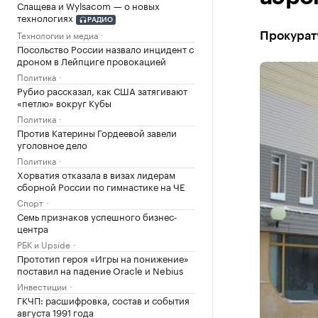
Слащева и Wylsacom — о новых
технологиях
РАДИО
Технологии и медиа
Прокурат
Посольство России назвало инцидент с
дроном в Лейпциге провокацией
Политика
Рубио рассказал, как США затягивают
«петлю» вокруг Кубы
Политика
Против Катерины Гордеевой завели
уголовное дело
Политика
Хорватия отказала в визах лидерам
сборной России по гимнастике на ЧЕ
Спорт
Семь признаков успешного бизнес-
центра
РБК и Upside
Прототип героя «Игры на понижение»
поставил на падение Oracle и Nebius
Инвестиции
ГКЧП: расшифровка, состав и события
августа 1991 года