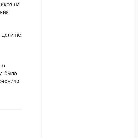
ников на
овия
 цели не
 о
а было
ояснили