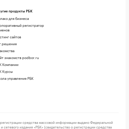
угие продукты РБК
лако для бизнеса
рпоративный регистратор
менов
стинг сайтов
г.решения
акомства
йт знакомств podbor.ru
К Компании
К Курсы
ола управления РБК
регистрации средства массовой информации выдано Федеральной
и сетевого издания «РБК» (свидетельство о регистрации средства