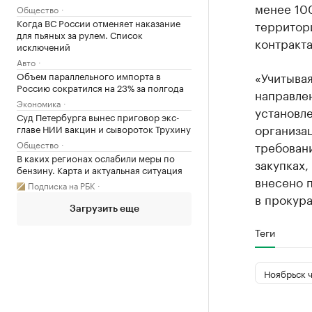
менее 100
Общество
Когда ВС России отменяет наказание
территори
для пьяных за рулем. Список
контракта
исключений
Авто
«Учитывая
Объем параллельного импорта в
Россию сократился на 23% за полгода
направле
Экономика
установл
Суд Петербурга вынес приговор экс-
организа
главе НИИ вакцин и сывороток Трухину
Общество
требовани
В каких регионах ослабили меры по
закупках,
бензину. Карта и актуальная ситуация
внесено п
Подписка на РБК
в прокура
Загрузить еще
Теги
Ноябрьск 