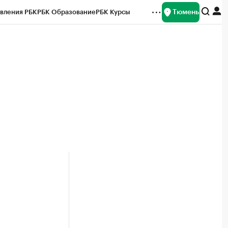
Тюмень
вления РБК
РБК Образование
РБК Курсы
рейтинги
Франшизы
Газета
Спецпроекты СПб
ты