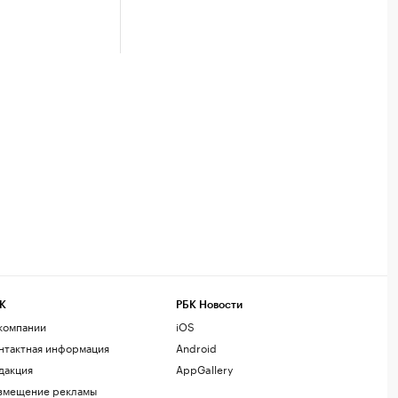
К
РБК Новости
компании
iOS
нтактная информация
Android
дакция
AppGallery
змещение рекламы