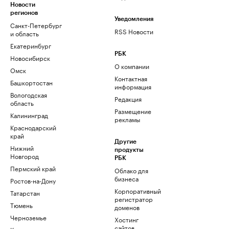
Новости
регионов
Уведомления
Санкт-Петербург
RSS Новости
и область
Екатеринбург
РБК
Новосибирск
О компании
Омск
Контактная
Башкортостан
информация
Вологодская
Редакция
область
Размещение
Калининград
рекламы
Краснодарский
край
Другие
Нижний
продукты
Новгород
РБК
Пермский край
Облако для
бизнеса
Ростов-на-Дону
Корпоративный
Татарстан
регистратор
Тюмень
доменов
Черноземье
Хостинг
сайтов