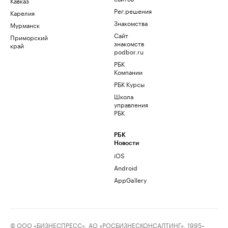
Кавказ
Рег.решения
Карелия
Знакомства
Мурманск
Сайт
Приморский
знакомств
край
podbor.ru
РБК
Компании
РБК Курсы
Школа
управления
РБК
РБК
Новости
iOS
Android
AppGallery
© ООО «БИЗНЕСПРЕСС», АО «РОСБИЗНЕСКОНСАЛТИНГ», 1995–