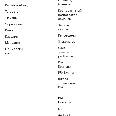
бизнеса
Ростов-на-Дону
Корпоративный
Татарстан
регистратор
Тюмень
доменов
Черноземье
Хостинг
сайтов
Кавказ
Рег.решения
Карелия
Знакомства
Мурманск
Сайт
Приморский
знакомств
край
podbor.ru
РБК
Компании
РБК Курсы
Школа
управления
РБК
РБК
Новости
iOS
Android