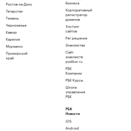
бизнеса
Ростов-на-Дону
Корпоративный
Татарстан
регистратор
Тюмень
доменов
Черноземье
Хостинг
сайтов
Кавказ
Рег.решения
Карелия
Знакомства
Мурманск
Сайт
Приморский
знакомств
край
podbor.ru
РБК
Компании
РБК Курсы
Школа
управления
РБК
РБК
Новости
iOS
Android