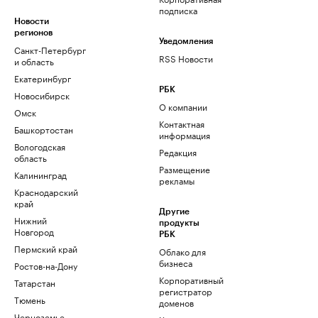
подписка
Новости
регионов
Уведомления
Санкт-Петербург
RSS Новости
и область
Екатеринбург
РБК
Новосибирск
О компании
Омск
Контактная
Башкортостан
информация
Вологодская
Редакция
область
Размещение
Калининград
рекламы
Краснодарский
край
Другие
Нижний
продукты
Новгород
РБК
Пермский край
Облако для
бизнеса
Ростов-на-Дону
Корпоративный
Татарстан
регистратор
Тюмень
доменов
Черноземье