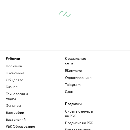
Рубрики
Социальные
сети
Политика
ВКонтакте
Экономика
Одноклассники
Общество
Telegram
Бизнес
Дзен
Технологии и
медиа
Финансы
Подписки
Скрыть баннеры
Биографии
на РБК
База знаний
Подписка на РБК
РБК Образование
Корпоративная