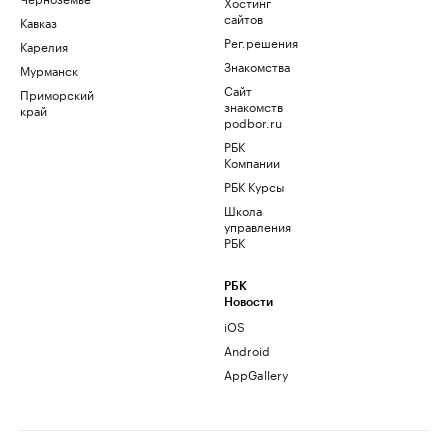
Хостинг
сайтов
Кавказ
Рег.решения
Карелия
Знакомства
Мурманск
Сайт
Приморский
знакомств
край
podbor.ru
РБК
Компании
РБК Курсы
Школа
управления
РБК
РБК
Новости
iOS
Android
AppGallery