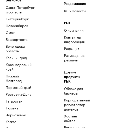
регионов
Уведомления
Санкт-Петербург
RSS Новости
и область
Екатеринбург
РБК
Новосибирск
О компании
Омск
Контактная
Башкортостан
информация
Вологодская
Редакция
область
Размещение
Калининград
рекламы
Краснодарский
край
Другие
Нижний
продукты
Новгород
РБК
Пермский край
Облако для
бизнеса
Ростов-на-Дону
Корпоративный
Татарстан
регистратор
Тюмень
доменов
Черноземье
Хостинг
сайтов
Кавказ
Рег.решения