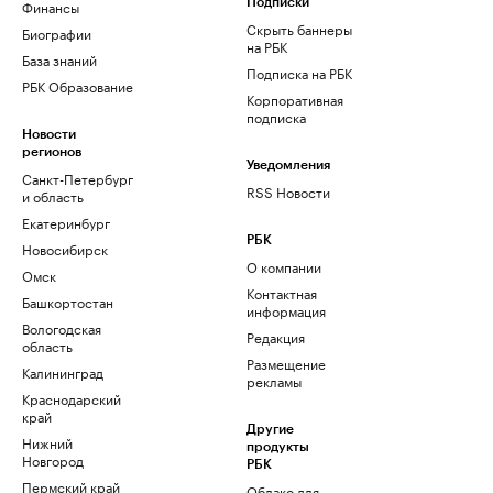
Финансы
Подписки
Скрыть баннеры
Биографии
на РБК
База знаний
Подписка на РБК
РБК Образование
Корпоративная
подписка
Новости
регионов
Уведомления
Санкт-Петербург
RSS Новости
и область
Екатеринбург
РБК
Новосибирск
О компании
Омск
Контактная
Башкортостан
информация
Вологодская
Редакция
область
Размещение
Калининград
рекламы
Краснодарский
край
Другие
Нижний
продукты
Новгород
РБК
Пермский край
Облако для