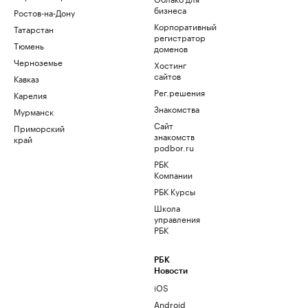
бизнеса
Ростов-на-Дону
Корпоративный
Татарстан
регистратор
Тюмень
доменов
Черноземье
Хостинг
сайтов
Кавказ
Рег.решения
Карелия
Знакомства
Мурманск
Сайт
Приморский
знакомств
край
podbor.ru
РБК
Компании
РБК Курсы
Школа
управления
РБК
РБК
Новости
iOS
Android