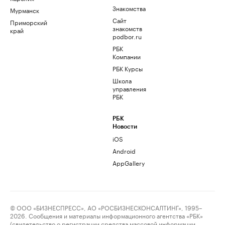
Знакомства
Мурманск
Сайт
Приморский
знакомств
край
podbor.ru
РБК
Компании
РБК Курсы
Школа
управления
РБК
РБК
Новости
iOS
Android
AppGallery
© ООО «БИЗНЕСПРЕСС», АО «РОСБИЗНЕСКОНСАЛТИНГ», 1995–
2026. Сообщения и материалы информационного агентства «РБК»
(свидетельство о регистрации средства массовой информации