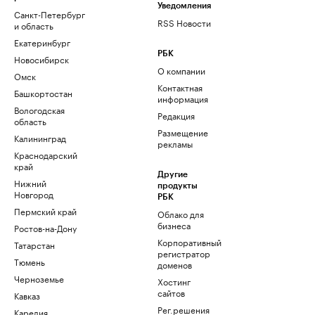
Уведомления
Санкт-Петербург
RSS Новости
и область
Екатеринбург
РБК
Новосибирск
О компании
Омск
Контактная
Башкортостан
информация
Вологодская
Редакция
область
Размещение
Калининград
рекламы
Краснодарский
край
Другие
Нижний
продукты
Новгород
РБК
Пермский край
Облако для
бизнеса
Ростов-на-Дону
Корпоративный
Татарстан
регистратор
Тюмень
доменов
Черноземье
Хостинг
сайтов
Кавказ
Рег.решения
Карелия