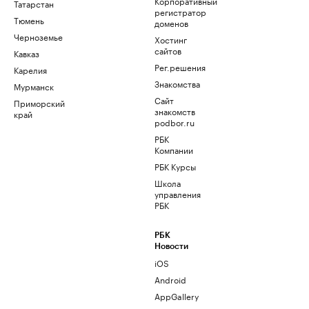
Корпоративный
Татарстан
регистратор
Тюмень
доменов
Черноземье
Хостинг
сайтов
Кавказ
Рег.решения
Карелия
Знакомства
Мурманск
Сайт
Приморский
знакомств
край
podbor.ru
РБК
Компании
РБК Курсы
Школа
управления
РБК
РБК
Новости
iOS
Android
AppGallery