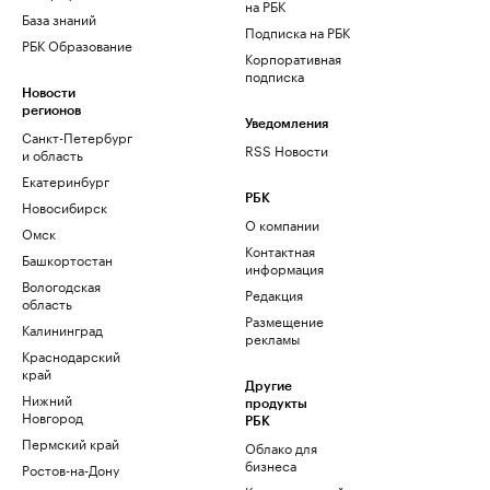
на РБК
База знаний
Подписка на РБК
РБК Образование
Корпоративная
подписка
Новости
регионов
Уведомления
Санкт-Петербург
RSS Новости
и область
Екатеринбург
РБК
Новосибирск
О компании
Омск
Контактная
Башкортостан
информация
Вологодская
Редакция
область
Размещение
Калининград
рекламы
Краснодарский
край
Другие
Нижний
продукты
Новгород
РБК
Пермский край
Облако для
бизнеса
Ростов-на-Дону