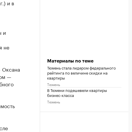
.) и в
ы и
я не
Материалы по теме
Тюмень стала лидером федерального
» Оксана
рейтинга по величине скидки на
сом —
квартиры
ебного
Тюмень
В Тюмени подешевели квартиры
бизнес-класса
Тюмень
имость
сле