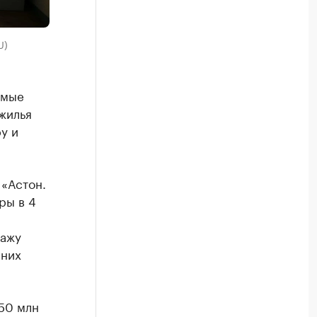
U)
амые
жилья
у и
«Астон.
ры в 4
дажу
 них
,50 млн