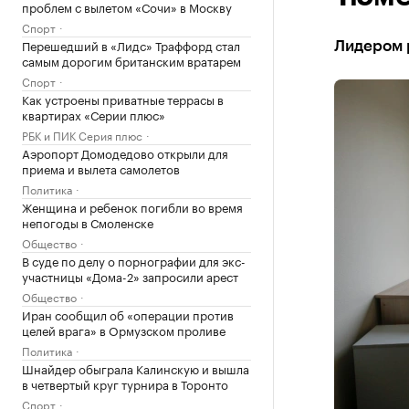
проблем с вылетом «Сочи» в Москву
Спорт
Перешедший в «Лидс» Траффорд стал
Лидером р
самым дорогим британским вратарем
Спорт
Как устроены приватные террасы в
квартирах «Серии плюс»
РБК и ПИК Серия плюс
Аэропорт Домодедово открыли для
приема и вылета самолетов
Политика
Женщина и ребенок погибли во время
непогоды в Смоленске
Общество
В суде по делу о порнографии для экс-
участницы «Дома-2» запросили арест
Общество
Иран сообщил об «операции против
целей врага» в Ормузском проливе
Политика
Шнайдер обыграла Калинскую и вышла
в четвертый круг турнира в Торонто
Спорт