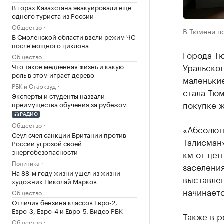
В горах Казахстана эвакуировали еще
одного туриста из России
Общество
В Тюмени п
В Смоленской области ввели режим ЧС
после мощного циклона
Города Тю
Общество
Уральског
Что такое медленная жизнь и какую
роль в этом играет дерево
маленьки
РБК и Старквуд
стала Тюм
Эксперты и студенты назвали
покупке 
преимущества обучения за рубежом
РАДИО
Общество
«Абсолют
Сеул счел санкции Британии против
Талисман»
России угрозой своей
энергобезопасности
км от цен
Политика
заселения
На 88-м году жизни ушел из жизни
выставлен
художник Николай Марков
начинаетс
Общество
Отличия бензина классов Евро-2,
Евро-3, Евро-4 и Евро-5. Видео РБК
Также в р
Общество