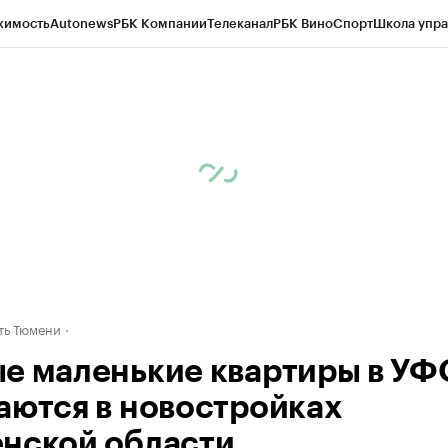
жимость
Autonews
РБК Компании
Телеканал
РБК Вино
Спорт
Школа упра
ипто
РБК Бизнес-среда
Дискуссионный клуб
Исследования
Кредитные 
Экономика
Бизнес
Технологии и медиа
Финансы
Рынок наличной валю
ть Тюмени
е маленькие квартиры в УФ
аются в новостройках
нской области