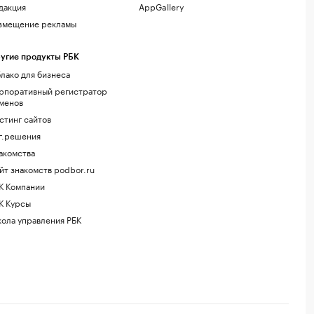
дакция
AppGallery
змещение рекламы
угие продукты РБК
лако для бизнеса
рпоративный регистратор
менов
стинг сайтов
г.решения
акомства
йт знакомств podbor.ru
К Компании
К Курсы
ола управления РБК