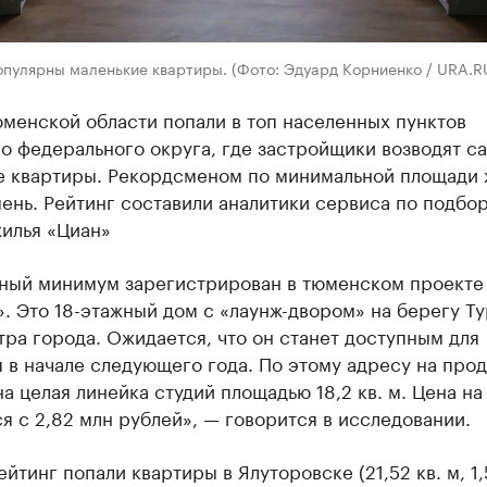
опулярны маленькие квартиры. (Фото: Эдуард Корниенко / URA.R
менской области попали в топ населенных пунктов
о федерального округа, где застройщики возводят с
е квартиры. Рекордсменом по минимальной площади 
ень. Рейтинг составили аналитики сервиса по подбор
жилья «Циан»
ный минимум зарегистрирован в тюменском проекте 
. Это 18-этажный дом с «лаунж-двором» на берегу Ту
тра города. Ожидается, что он станет доступным для
 в начале следующего года. По этому адресу на про
а целая линейка студий площадью 18,2 кв. м. Цена на
я с 2,82 млн рублей», — говорится в исследовании.
ейтинг попали квартиры в Ялуторовске (21,52 кв. м, 1