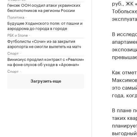
руб., ЖК 
Генсек ООН осудил атаки украинских
Тобольске
беспилотников на регионы России
Политика
эксплуата
Будущее Ходынского поля: от пашни и
аэродрома до города в городе
В исследо
РБК и Stone
апартаме
Футболисты «Сочи» из-за закрытия
аэропорта не смогли вылететь на матч
экспозици
Спорт
превышае
Винисиус продлил контракт с «Реалом»
на фоне слухов об уходе в «Арсенал»
Как отме
Спорт
Максимов
Загрузить еще
это самый
года, ког
В плане 
таких ква
планирует
выгодный 