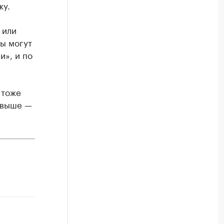
жу.
 или
ы могут
и», и по
 тоже
 выше —