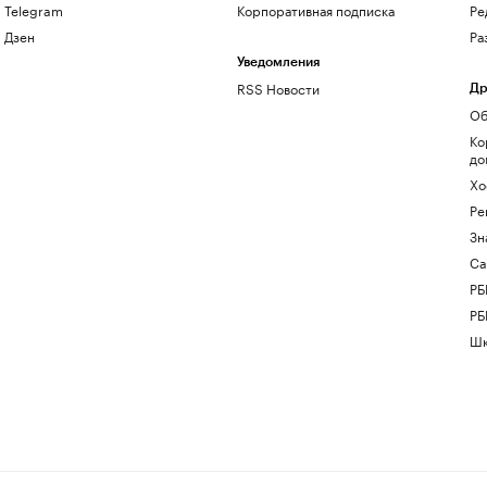
Telegram
Корпоративная подписка
Ре
Дзен
Ра
Уведомления
RSS Новости
Др
Об
Ко
до
Хо
Ре
Зн
Са
РБ
РБ
Шк