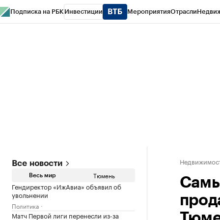
Подписка на РБК
Инвестиции
Мероприятия
Отрасли
Недви
РБК Life
Тренды
Визионеры
Национальные проекты
Город
Стиль
Кр
Конференции СПб
Спецпроекты
Проверка контрагентов
Политика
Недвижимос
Все новости
Тюмень
Весь мир
Самы
Гендиректор «ИжАвиа» объявил об
увольнении
прод
Политика
Матч Первой лиги перенесли из-за
Тюме