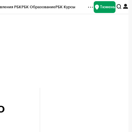
Тюмень
вления РБК
РБК Образование
РБК Курсы
рейтинги
Франшизы
Газета
Спецпроекты СПб
ты
О