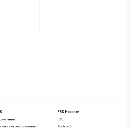
К
РБК Новости
компании
iOS
нтактная информация
Android