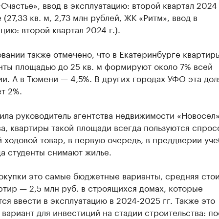
«Счастье», ввод в эксплуатацию: второй квартал 2024 г
 (27,33 кв. м, 2,73 млн рублей, ЖК «Ритм», ввод в
цию: второй квартал 2024 г.).
вании также отмечено, что в Екатеринбурге квартир
нты площадью до 25 кв. м формируют около 7% всей
и. А в Тюмени — 4,5%. В других городах УФО эта дол
т 2%.
тила руководитель агентства недвижимости «Новосел
а, квартиры такой площади всегда пользуются спро
 ходовой товар, в первую очередь, в преддверии уч
да студенты снимают жилье.
покупки это самые бюджетные варианты, средняя сто
ртир — 2,5 млн руб. в строящихся домах, которые
ся ввести в эксплуатацию в 2024-2025 гг. Также это
вариант для инвестиций на стадии строительства: по