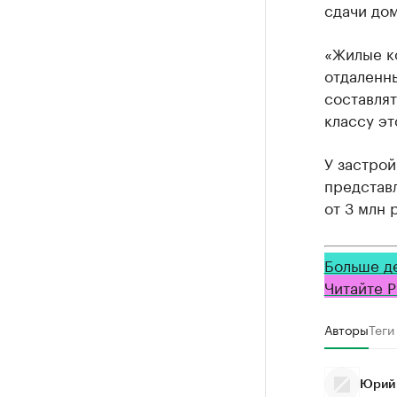
сдачи дом
«Жилые к
отдаленны
составлят
классу эт
У застро
представл
от 3 млн 
Больше д
Читайте Р
Авторы
Теги
Юрий