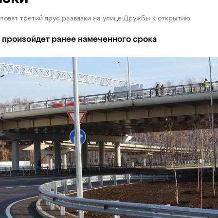
товят третий ярус развязки на улице Дружбы к открытию
 произойдет ранее намеченного срока