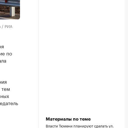
 / РИА
ня
ие по
ала
ния
 тем
нных
едатель
Материалы по теме
Власти Тюмени планируют сделать ул.