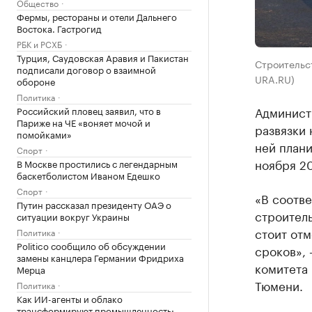
Общество
Фермы, рестораны и отели Дальнего
Востока. Гастрогид
РБК и РСХБ
Турция, Саудовская Аравия и Пакистан
Строительст
подписали договор о взаимной
URA.RU)
обороне
Политика
Админист
Российский пловец заявил, что в
Париже на ЧЕ «воняет мочой и
развязки
помойками»
ней плани
Спорт
ноября 20
В Москве простились с легендарным
баскетболистом Иваном Едешко
Спорт
«В соотве
Путин рассказал президенту ОАЭ о
строитель
ситуации вокруг Украины
стоит отм
Политика
Politico сообщило об обсуждении
сроков», 
замены канцлера Германии Фридриха
комитета
Мерца
Тюмени.
Политика
Как ИИ-агенты и облако
трансформируют промышленность: