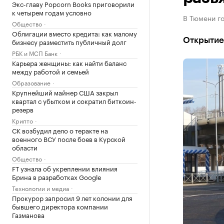
Экс-главу Popcorn Books приговорили
к четырем годам условно
В Тюмени го
Общество
Облигации вместо кредита: как малому
Открытие
бизнесу разместить публичный долг
РБК и МСП Банк
Карьера женщины: как найти баланс
между работой и семьей
Образование
Крупнейший майнер США закрыл
квартал с убытком и сократил биткоин-
резерв
Крипто
СК возбудил дело о теракте на
военного ВСУ после боев в Курской
области
Общество
FT узнала об укреплении влияния
Брина в разработках Google
Технологии и медиа
Прокурор запросил 9 лет колонии для
бывшего директора компании
Газманова