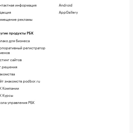
нтактная информация
Android
дакция
AppGallery
змещение рекламы
угие продукты РБК
лако для бизнеса
рпоративный регистратор
менов
стинг сайтов
г.решения
акомства
йт знакомств podbor.ru
К Компании
К Курсы
ола управления РБК