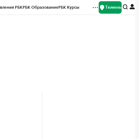
Тюмень
вления РБК
РБК Образование
РБК Курсы
рейтинги
Франшизы
Газета
Спецпроекты СПб
ты