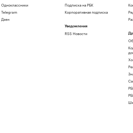
Одноклассники
Подписка на РБК
Ко
Telegram
Корпоративная подписка
Ре
Дзен
Ра
Уведомления
RSS Новости
Др
Об
Ко
до
Хо
Ре
Зн
Са
РБ
РБ
Шк