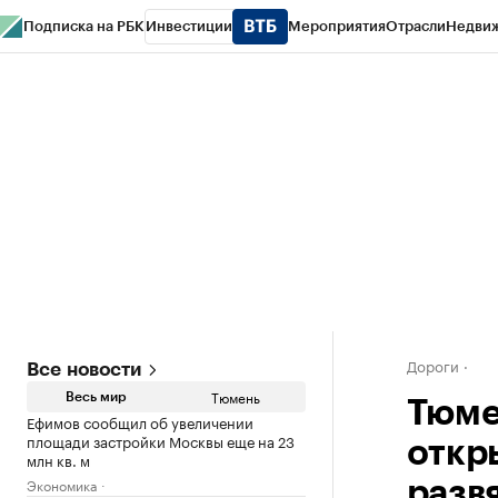
Подписка на РБК
Инвестиции
Мероприятия
Отрасли
Недви
РБК Life
Тренды
Визионеры
Национальные проекты
Город
Стиль
Кр
Конференции СПб
Спецпроекты
Проверка контрагентов
Политика
Дороги
Все новости
Тюмень
Весь мир
Тюме
Ефимов сообщил об увеличении
площади застройки Москвы еще на 23
откр
млн кв. м
Экономика
разв