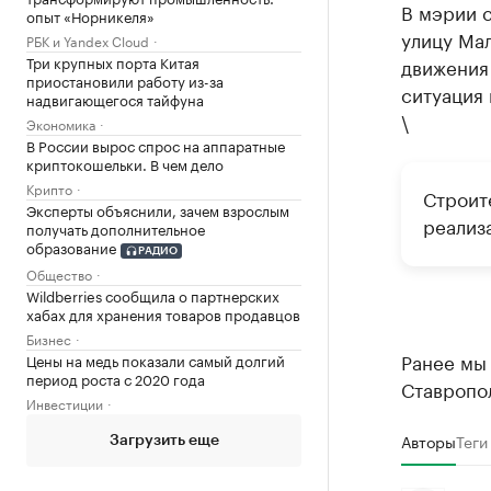
В мэрии с
опыт «Норникеля»
улицу Мал
РБК и Yandex Cloud
Три крупных порта Китая
движения
приостановили работу из-за
ситуация 
надвигающегося тайфуна
\
Экономика
В России вырос спрос на аппаратные
криптокошельки. В чем дело
Крипто
Строит
Эксперты объяснили, зачем взрослым
реализ
получать дополнительное
образование
РАДИО
Общество
Wildberries сообщила о партнерских
хабах для хранения товаров продавцов
Бизнес
Ранее мы
Цены на медь показали самый долгий
период роста с 2020 года
Ставропо
Инвестиции
Авторы
Теги
Загрузить еще