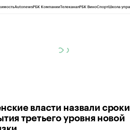
жимость
Autonews
РБК Компании
Телеканал
РБК Вино
Спорт
Школа упра
ипто
РБК Бизнес-среда
Дискуссионный клуб
Исследования
Кредитные 
Экономика
Бизнес
Технологии и медиа
Финансы
Рынок наличной валю
нские власти назвали сроки
ытия третьего уровня новой
язки