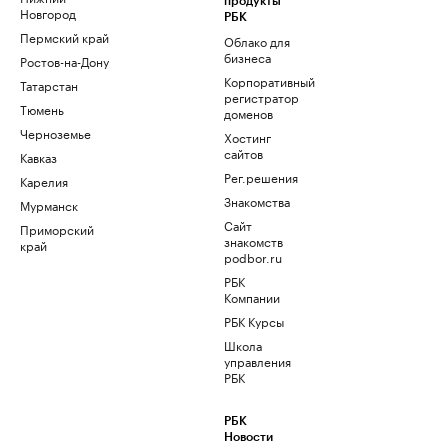
продукты
Новгород
РБК
Пермский край
Облако для
бизнеса
Ростов-на-Дону
Корпоративный
Татарстан
регистратор
Тюмень
доменов
Черноземье
Хостинг
сайтов
Кавказ
Рег.решения
Карелия
Знакомства
Мурманск
Сайт
Приморский
знакомств
край
podbor.ru
РБК
Компании
РБК Курсы
Школа
управления
РБК
РБК
Новости