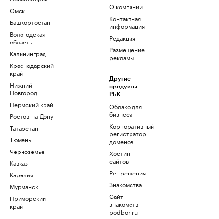
О компании
Омск
Контактная
Башкортостан
информация
Вологодская
Редакция
область
Размещение
Калининград
рекламы
Краснодарский
край
Другие
Нижний
продукты
Новгород
РБК
Пермский край
Облако для
бизнеса
Ростов-на-Дону
Корпоративный
Татарстан
регистратор
Тюмень
доменов
Черноземье
Хостинг
сайтов
Кавказ
Рег.решения
Карелия
Знакомства
Мурманск
Сайт
Приморский
знакомств
край
podbor.ru