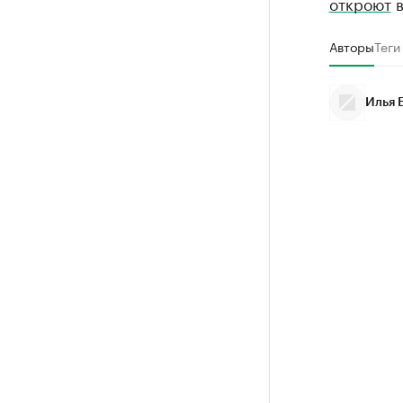
откроют
в
Авторы
Теги
Илья 