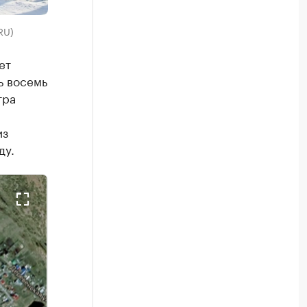
RU)
ет
ь восемь
тра
из
ду.