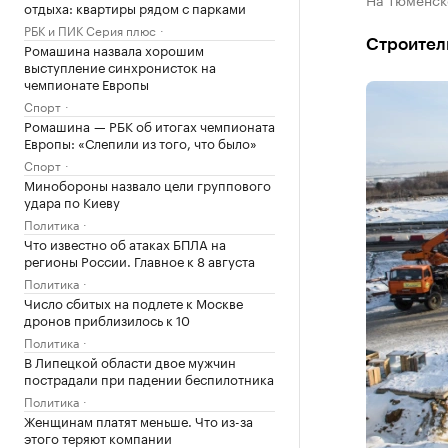
отдыха: квартиры рядом с парками
РБК и ПИК Серия плюс
Строитель
Ромашина назвала хорошим
выступление синхронисток на
чемпионате Европы
Спорт
Ромашина — РБК об итогах чемпионата
Европы: «Слепили из того, что было»
Спорт
Минобороны назвало цели группового
удара по Киеву
Политика
Что известно об атаках БПЛА на
регионы России. Главное к 8 августа
Политика
Число сбитых на подлете к Москве
дронов приблизилось к 10
Политика
В Липецкой области двое мужчин
пострадали при падении беспилотника
Политика
Женщинам платят меньше. Что из-за
этого теряют компании