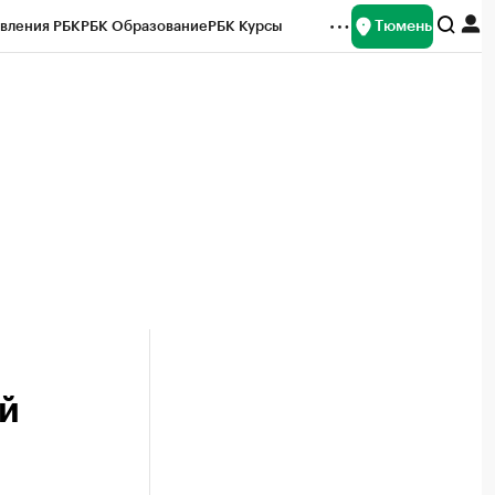
Тюмень
вления РБК
РБК Образование
РБК Курсы
рейтинги
Франшизы
Газета
Спецпроекты СПб
ты
й