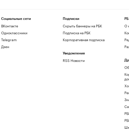
Социальные сети
Подписки
РБ
ВКонтакте
Скрыть баннеры на РБК
О 
Одноклассники
Подписка на РБК
Ко
Telegram
Корпоративная подписка
Ре
Дзен
Ра
Уведомления
RSS Новости
Др
Об
Ко
до
Хо
Ре
Зн
Са
РБ
РБ
Шк