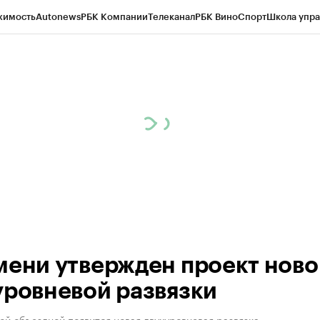
жимость
Autonews
РБК Компании
Телеканал
РБК Вино
Спорт
Школа упра
ипто
РБК Бизнес-среда
Дискуссионный клуб
Исследования
Кредитные 
Экономика
Бизнес
Технологии и медиа
Финансы
Рынок наличной валю
мени утвержден проект ново
уровневой развязки
й объездной появится новая двухуровневая развязка