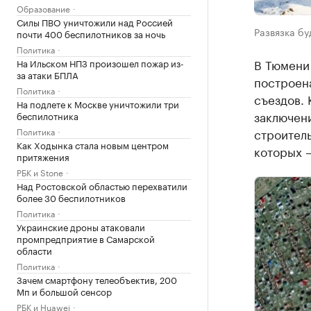
Образование
Силы ПВО уничтожили над Россией
Развязка бу
почти 400 беспилотников за ночь
Политика
В Тюмени
На Ильском НПЗ произошел пожар из-
за атаки БПЛА
построена
Политика
съездов. 
На подлете к Москве уничтожили три
заключени
беспилотника
Политика
строитель
Как Ходынка стала новым центром
которых —
притяжения
РБК и Stone
Над Ростовской областью перехватили
более 30 беспилотников
Политика
Украинские дроны атаковали
промпредприятие в Самарской
области
Политика
Зачем смартфону телеобъектив, 200
Мп и большой сенсор
РБК и Huawei