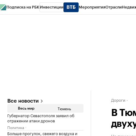
Подписка на РБК
Инвестиции
Мероприятия
Отрасли
Недви
РБК Life
Тренды
Визионеры
Национальные проекты
Город
Стиль
Кр
Конференции СПб
Спецпроекты
Проверка контрагентов
Политика
Дороги
Все новости
Тюмень
Весь мир
В Тю
Губернатор Севастополя заявил об
отражении атаки дронов
двух
Политика
Больше прогулок, свежего воздуха и
На тюменско