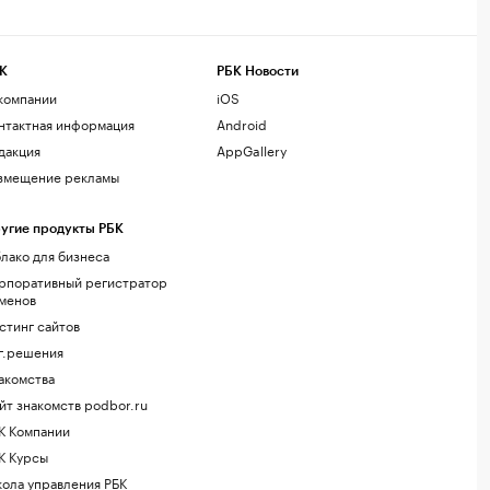
К
РБК Новости
компании
iOS
нтактная информация
Android
дакция
AppGallery
змещение рекламы
угие продукты РБК
лако для бизнеса
рпоративный регистратор
менов
стинг сайтов
г.решения
акомства
йт знакомств podbor.ru
К Компании
К Курсы
ола управления РБК