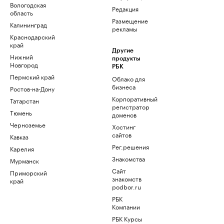
Вологодская
Редакция
область
Размещение
Калининград
рекламы
Краснодарский
край
Другие
Нижний
продукты
Новгород
РБК
Пермский край
Облако для
бизнеса
Ростов-на-Дону
Корпоративный
Татарстан
регистратор
Тюмень
доменов
Черноземье
Хостинг
сайтов
Кавказ
Рег.решения
Карелия
Знакомства
Мурманск
Сайт
Приморский
знакомств
край
podbor.ru
РБК
Компании
РБК Курсы