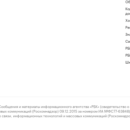
Об
Ко
до
Хо
Ре
Зн
Са
РБ
РБ
Шк
ения и материалы информационного агентства «РБК» (свидетельство о 
овых коммуникаций (Роскомнадзор) 09.12.2015 за номером ИА №ФС77-63848) 
 связи, информационных технологий и массовых коммуникаций (Роскомнадз