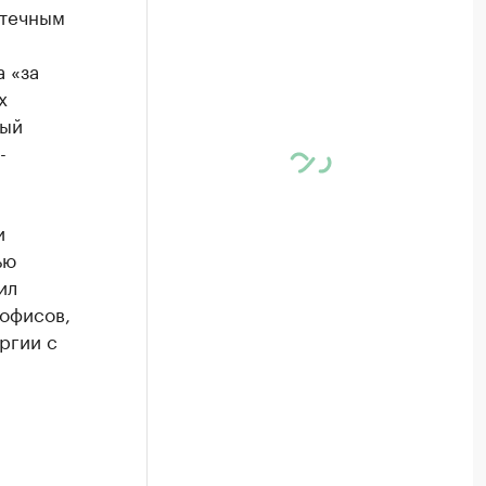
отечным
 «за
х
ный
-
и
ью
ил
офисов,
ргии с