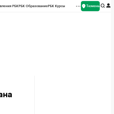
Тюмень
вления РБК
РБК Образование
РБК Курсы
рейтинги
Франшизы
Газета
Спецпроекты СПб
ты
ана