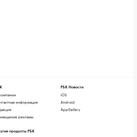
К
РБК Новости
компании
iOS
нтактная информация
Android
дакция
AppGallery
змещение рекламы
угие продукты РБК