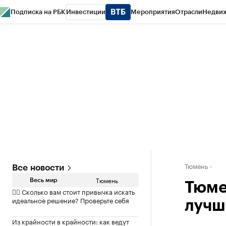
Подписка на РБК
Инвестиции
Мероприятия
Отрасли
Недви
РБК Life
Тренды
Визионеры
Национальные проекты
Город
Стиль
Кр
Конференции СПб
Спецпроекты
Проверка контрагентов
Политика
Тюмень
Все новости
Тюмень
Весь мир
Тюме
✍🏻 Сколько вам стоит привычка искать
идеальное решение? Проверьте себя
лучш
Из крайности в крайности: как ведут