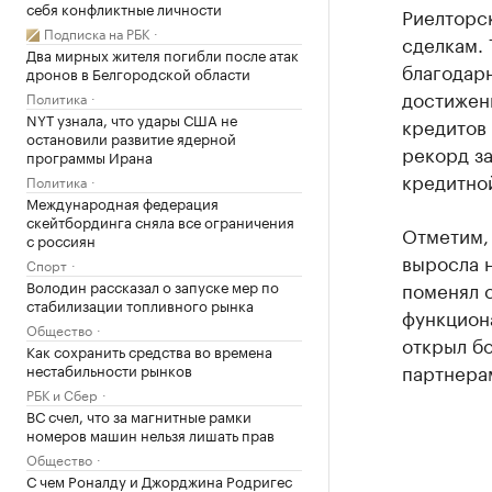
себя конфликтные личности
Риелторс
Подписка на РБК
сделкам. 
Два мирных жителя погибли после атак
благодарн
дронов в Белгородской области
достижен
Политика
NYT узнала, что удары США не
кредитов
остановили развитие ядерной
рекорд за
программы Ирана
кредитно
Политика
Международная федерация
скейтбординга сняла все ограничения
Отметим, 
с россиян
выросла н
Спорт
Володин рассказал о запуске мер по
поменял 
стабилизации топливного рынка
функцион
Общество
открыл бо
Как сохранить средства во времена
партнерам
нестабильности рынков
РБК и Сбер
ВС счел, что за магнитные рамки
номеров машин нельзя лишать прав
Общество
С чем Роналду и Джорджина Родригес