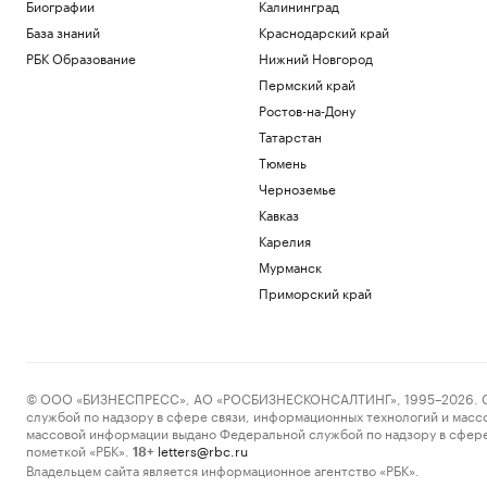
Биографии
Калининград
Подписка на РБК
База знаний
Краснодарский край
Почему инвесторы выбирают офисы в
оживленных районах Москвы
РБК Образование
Нижний Новгород
РБК и Upside
Пермский край
Трамп отпросился с заседания Госдепа
Ростов-на-Дону
пораньше, чтобы «вести войну». Видео
Татарстан
Политика
Портфель состоятельного инвестора в
Тюмень
2026 году: ставка на ликвидность
Черноземье
Подписка на РБК
Кавказ
Военная операция на Украине. Онлайн
Карелия
Политика
Мурманск
Приморский край
Загрузить еще
© ООО «БИЗНЕСПРЕСС», АО «РОСБИЗНЕСКОНСАЛТИНГ», 1995–2026. Сообщ
службой по надзору в сфере связи, информационных технологий и масс
массовой информации выдано Федеральной службой по надзору в сфере
пометкой «РБК».
letters@rbc.ru
18+
Владельцем сайта является информационное агентство «РБК».