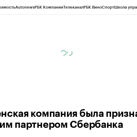
жимость
Autonews
РБК Компании
Телеканал
РБК Вино
Спорт
Школа упра
ипто
РБК Бизнес-среда
Дискуссионный клуб
Исследования
Кредитные 
Экономика
Бизнес
Технологии и медиа
Финансы
Рынок наличной валю
нская компания была призн
им партнером Сбербанка