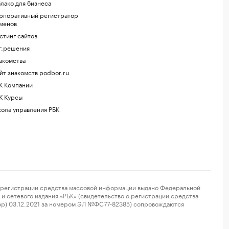
лако для бизнеса
рпоративный регистратор
менов
стинг сайтов
г.решения
акомства
йт знакомств podbor.ru
К Компании
К Курсы
ола управления РБК
регистрации средства массовой информации выдано Федеральной
и сетевого издания «РБК» (свидетельство о регистрации средства
ор) 03.12.2021 за номером ЭЛ №ФС77-82385) сопровождаются