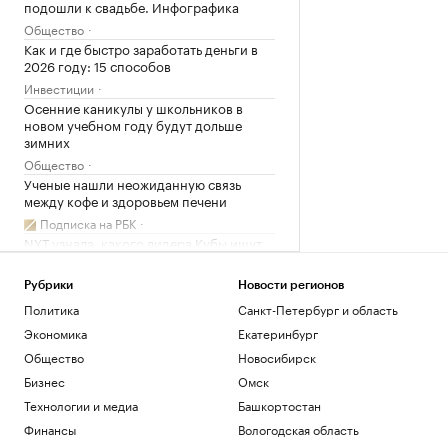
подошли к свадьбе. Инфографика
Общество
Как и где быстро заработать деньги в
2026 году: 15 способов
Инвестиции
Осенние каникулы у школьников в
новом учебном году будут дольше
зимних
Общество
Ученые нашли неожиданную связь
между кофе и здоровьем печени
Подписка на РБК
NYT узнала, какого лидера Кубы ищут
США
Политика
Рубрики
Новости регионов
Как облигационный долг помог решить
Политика
Санкт-Петербург и область
задачи реального бизнеса. Кейсы
Экономика
Екатеринбург
РБК и МСП Банк
Общество
Новосибирск
Глава Адыгеи рассказал о последствиях
атаки БПЛА
Бизнес
Омск
Политика
Технологии и медиа
Башкортостан
Генеалогический бум: почему люди
Финансы
Вологодская область
массово увлеклись семейной историей