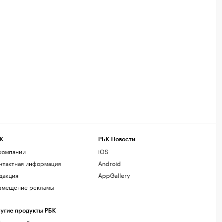
К
РБК Новости
компании
iOS
нтактная информация
Android
дакция
AppGallery
змещение рекламы
угие продукты РБК