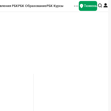
Тюмень
вления РБК
РБК Образование
РБК Курсы
рейтинги
Франшизы
Газета
Спецпроекты СПб
ты