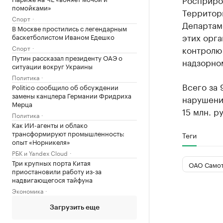
помойками»
Территор
Спорт
Департам
В Москве простились с легендарным
этих орг
баскетболистом Иваном Едешко
Спорт
контролю
Путин рассказал президенту ОАЭ о
надзорно
ситуации вокруг Украины
Политика
Всего за 
Politico сообщило об обсуждении
замены канцлера Германии Фридриха
нарушени
Мерца
15 млн. р
Политика
Как ИИ-агенты и облако
трансформируют промышленность:
Теги
опыт «Норникеля»
РБК и Yandex Cloud
Три крупных порта Китая
ОАО Самот
приостановили работу из-за
надвигающегося тайфуна
Экономика
Загрузить еще