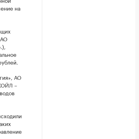
чной
шение на
ющих
ОАО
),
альное
рублей.
гия», АО
КОЙЛ –
водов
исходили
аких
равление