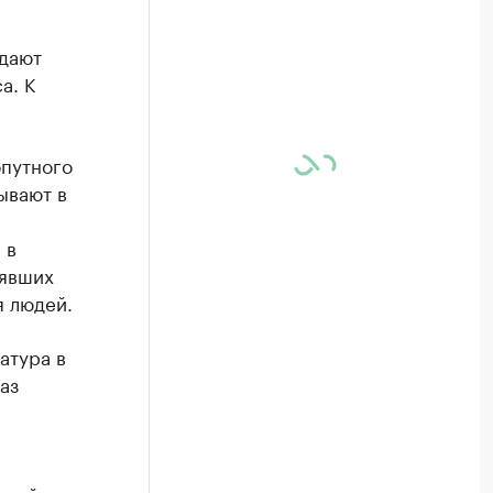
юдают
а. К
опутного
ывают в
 в
нявших
я людей.
атура в
аз