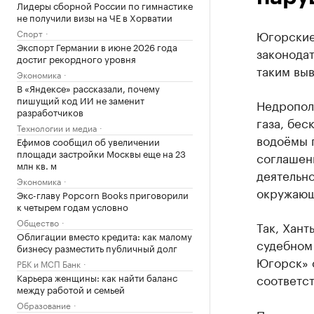
Лидеры сборной России по гимнастике
не получили визы на ЧЕ в Хорватии
Спорт
Югорские
Экспорт Германии в июне 2026 года
законодат
достиг рекордного уровня
таким вы
Экономика
В «Яндексе» рассказали, почему
пишущий код ИИ не заменит
Недропол
разработчиков
газа, бес
Технологии и медиа
водоёмы 
Ефимов сообщил об увеличении
площади застройки Москвы еще на 23
соглашен
млн кв. м
деятельн
Экономика
окружающ
Экс-главу Popcorn Books приговорили
к четырем годам условно
Общество
Так, Хан
Облигации вместо кредита: как малому
судебном
бизнесу разместить публичный долг
Югорск» 
РБК и МСП Банк
Карьера женщины: как найти баланс
соответс
между работой и семьей
Образование