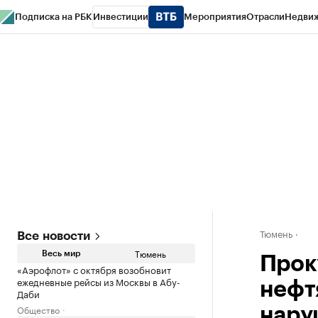
Подписка на РБК
Инвестиции
Мероприятия
Отрасли
Недви
РБК Life
Тренды
Визионеры
Национальные проекты
Город
Стиль
Кр
Конференции СПб
Спецпроекты
Проверка контрагентов
Политика
Тюмень
Все новости
Тюмень
Весь мир
Прок
«Аэрофлот» с октября возобновит
ежедневные рейсы из Москвы в Абу-
нефт
Даби
Общество
нару