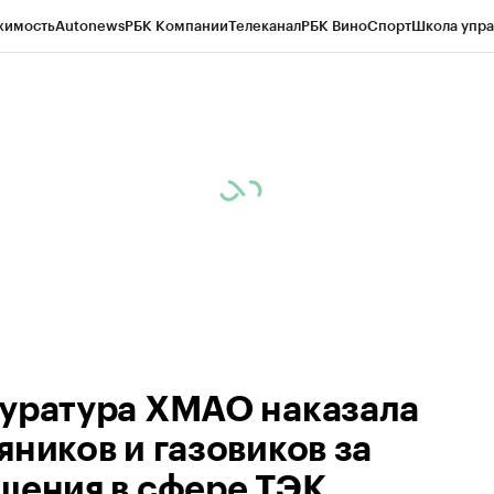
жимость
Autonews
РБК Компании
Телеканал
РБК Вино
Спорт
Школа упра
ипто
РБК Бизнес-среда
Дискуссионный клуб
Исследования
Кредитные 
Экономика
Бизнес
Технологии и медиа
Финансы
Рынок наличной валю
уратура ХМАО наказала
яников и газовиков за
шения в сфере ТЭК