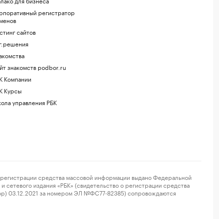
лако для бизнеса
рпоративный регистратор
менов
стинг сайтов
г.решения
акомства
йт знакомств podbor.ru
К Компании
К Курсы
ола управления РБК
регистрации средства массовой информации выдано Федеральной
и сетевого издания «РБК» (свидетельство о регистрации средства
ор) 03.12.2021 за номером ЭЛ №ФС77-82385) сопровождаются