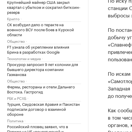
По иску п
Крупнейший майнер США закрыл
станции 
квартал с убытком и сократил биткоин-
резерв
выбросы 
Крипто
СК возбудил дело о теракте на
По поста
военного ВСУ после боев в Курской
области
добычу у
Общество
«Славнефт
FT узнала об укреплении влияния
привлече
Брина в разработках Google
пользован
Технологии и медиа
Прокурор запросил 9 лет колонии для
бывшего директора компании
По искам
Газманова
«Самотло
Общество
Фермы, рестораны и отели Дальнего
Западная
Востока. Гастрогид
до получ
РБК и РСХБ
Турция, Саудовская Аравия и Пакистан
подписали договор о взаимной
Как сооб
обороне
в том чис
Политика
органов, 
Российский пловец заявил, что в
Росприро
Париже на ЧЕ «воняет мочой и