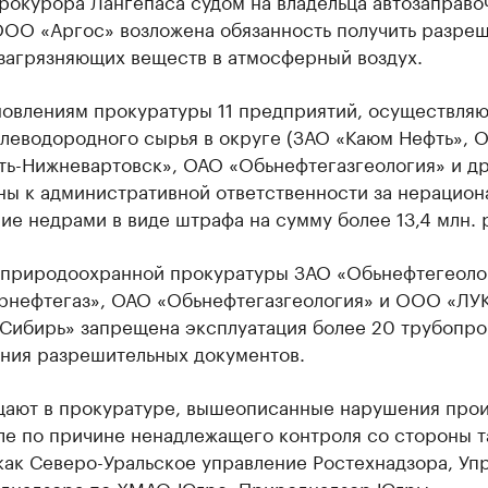
рокурора Лангепаса судом на владельца автозаправо
ООО «Аргос» возложена обязанность получить разре
загрязняющих веществ в атмосферный воздух.
новлениям прокуратуры 11 предприятий, осуществля
глеводородного сырья в округе (ЗАО «Каюм Нефть», 
ь-Нижневартовск», ОАО «Обьнефтегазгеология» и др.
ны к административной ответственности за нерацион
ие недрами в виде штрафа на сумму более 13,4 млн. 
 природоохранной прокуратуры ЗАО «Обьнефтегеоло
рнефтегаз», ОАО «Обьнефтегазгеология» и ООО «ЛУ
 Сибирь» запрещена эксплуатация более 20 трубопро
ения разрешительных документов.
щают в прокуратуре, вышеописанные нарушения про
ле по причине ненадлежащего контроля со стороны т
как Северо-Уральское управление Ростехнадзора, Уп
днадзора по ХМАО-Югре, Природнадзор Югры,