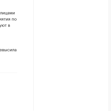
 лицами
иятия по
уют в
ревысила