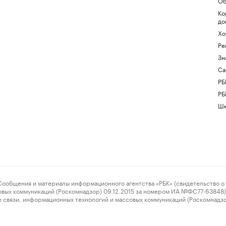
Об
Ко
до
Хо
Ре
Зн
Са
РБ
РБ
Шк
ения и материалы информационного агентства «РБК» (свидетельство о 
овых коммуникаций (Роскомнадзор) 09.12.2015 за номером ИА №ФС77-63848) 
 связи, информационных технологий и массовых коммуникаций (Роскомнадз