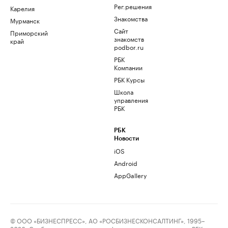
Рег.решения
Карелия
Знакомства
Мурманск
Сайт
Приморский
знакомств
край
podbor.ru
РБК
Компании
РБК Курсы
Школа
управления
РБК
РБК
Новости
iOS
Android
AppGallery
© ООО «БИЗНЕСПРЕСС», АО «РОСБИЗНЕСКОНСАЛТИНГ», 1995–