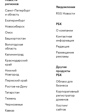
Новости
регионов
Уведомления
Санкт-Петербург
RSS Новости
и область
Екатеринбург
РБК
Новосибирск
О компании
Омск
Контактная
Башкортостан
информация
Вологодская
Редакция
область
Размещение
Калининград
рекламы
Краснодарский
край
Другие
Нижний
продукты
Новгород
РБК
Пермский край
Облако для
бизнеса
Ростов-на-Дону
Корпоративный
Татарстан
регистратор
Тюмень
доменов
Черноземье
Хостинг
сайтов
Кавказ