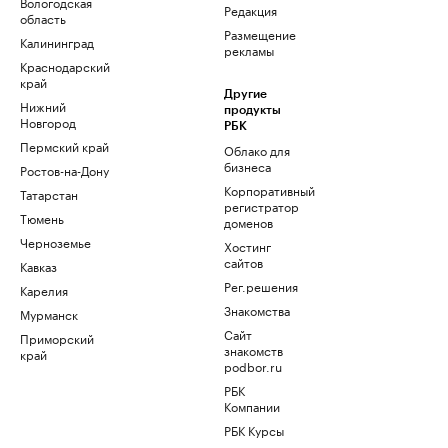
Вологодская
Редакция
область
Размещение
Калининград
рекламы
Краснодарский
край
Другие
Нижний
продукты
Новгород
РБК
Пермский край
Облако для
бизнеса
Ростов-на-Дону
Корпоративный
Татарстан
регистратор
Тюмень
доменов
Черноземье
Хостинг
сайтов
Кавказ
Рег.решения
Карелия
Знакомства
Мурманск
Сайт
Приморский
знакомств
край
podbor.ru
РБК
Компании
РБК Курсы