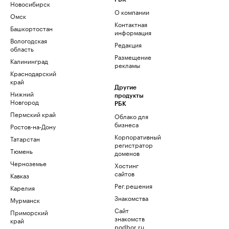
Новосибирск
О компании
Омск
Контактная
Башкортостан
информация
Вологодская
Редакция
область
Размещение
Калининград
рекламы
Краснодарский
край
Другие
Нижний
продукты
Новгород
РБК
Пермский край
Облако для
бизнеса
Ростов-на-Дону
Корпоративный
Татарстан
регистратор
Тюмень
доменов
Черноземье
Хостинг
сайтов
Кавказ
Рег.решения
Карелия
Знакомства
Мурманск
Сайт
Приморский
знакомств
край
podbor.ru