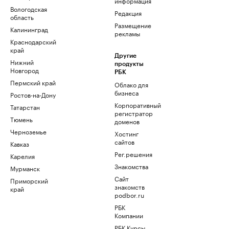
информация
Вологодская
Редакция
область
Размещение
Калининград
рекламы
Краснодарский
край
Другие
Нижний
продукты
Новгород
РБК
Пермский край
Облако для
бизнеса
Ростов-на-Дону
Корпоративный
Татарстан
регистратор
Тюмень
доменов
Черноземье
Хостинг
сайтов
Кавказ
Рег.решения
Карелия
Знакомства
Мурманск
Сайт
Приморский
знакомств
край
podbor.ru
РБК
Компании
РБК Курсы