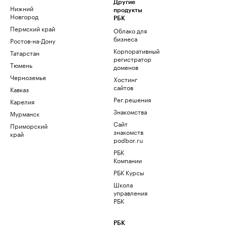
Другие
Нижний
продукты
Новгород
РБК
Пермский край
Облако для
бизнеса
Ростов-на-Дону
Корпоративный
Татарстан
регистратор
Тюмень
доменов
Черноземье
Хостинг
сайтов
Кавказ
Рег.решения
Карелия
Знакомства
Мурманск
Сайт
Приморский
знакомств
край
podbor.ru
РБК
Компании
РБК Курсы
Школа
управления
РБК
РБК