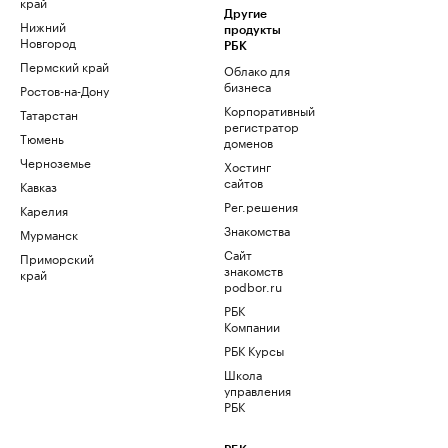
край
Другие
Нижний
продукты
Новгород
РБК
Пермский край
Облако для
бизнеса
Ростов-на-Дону
Корпоративный
Татарстан
регистратор
Тюмень
доменов
Черноземье
Хостинг
сайтов
Кавказ
Рег.решения
Карелия
Знакомства
Мурманск
Сайт
Приморский
знакомств
край
podbor.ru
РБК
Компании
РБК Курсы
Школа
управления
РБК