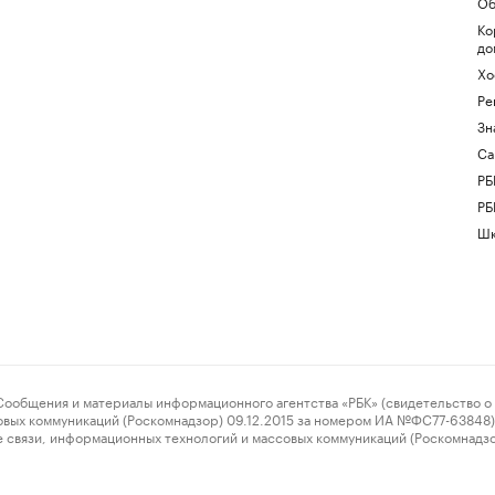
Об
Ко
до
Хо
Ре
Зн
Са
РБ
РБ
Шк
ения и материалы информационного агентства «РБК» (свидетельство о 
овых коммуникаций (Роскомнадзор) 09.12.2015 за номером ИА №ФС77-63848) 
 связи, информационных технологий и массовых коммуникаций (Роскомнадз