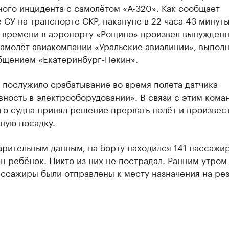
ого инцидента с самолётом «А-320». Как сообщает
 СУ на транспорте СКР, накануне в 22 часа 43 минуты
 времени в аэропорту «Рощино» произвел вынужден
самолёт авиакомпании «Уральские авиалинии», выпол
бщением «Екатеринбург-Пекин».
 послужило срабатывание во время полета датчика
ность в электрооборудовании». В связи с этим кома
го судна принял решение прервать полёт и произвес
ную посадку.
рительным данным, на борту находился 141 пассажир
н ребёнок. Никто из них не пострадал. Ранним утром
ассажиры были отправлены к месту назначения на ре
.