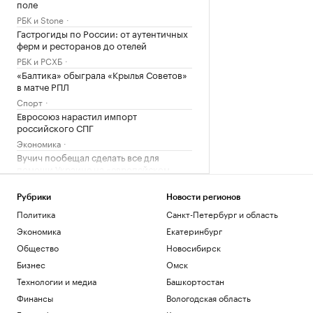
поле
РБК и Stone
Гастрогиды по России: от аутентичных
ферм и ресторанов до отелей
РБК и РСХБ
«Балтика» обыграла «Крылья Советов»
в матче РПЛ
Спорт
Евросоюз нарастил импорт
российского СПГ
Экономика
Вучич пообещал сделать все для
помощи Украине на «европейском
пути»
Политика
Рубрики
Новости регионов
Политика
Санкт-Петербург и область
Загрузить еще
Экономика
Екатеринбург
Общество
Новосибирск
Бизнес
Омск
Технологии и медиа
Башкортостан
Финансы
Вологодская область