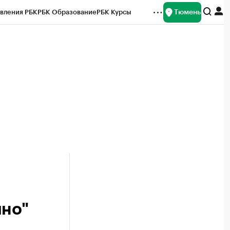
Тюмень
вления РБК
РБК Образование
РБК Курсы
рейтинги
Франшизы
Газета
Спецпроекты СПб
ты
ино"