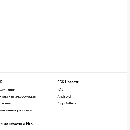
К
РБК Новости
компании
iOS
нтактная информация
Android
дакция
AppGallery
змещение рекламы
угие продукты РБК