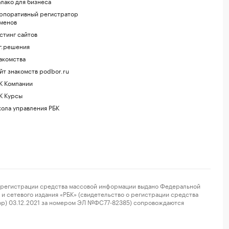
лако для бизнеса
рпоративный регистратор
менов
стинг сайтов
г.решения
акомства
йт знакомств podbor.ru
К Компании
К Курсы
ола управления РБК
регистрации средства массовой информации выдано Федеральной
и сетевого издания «РБК» (свидетельство о регистрации средства
ор) 03.12.2021 за номером ЭЛ №ФС77-82385) сопровождаются