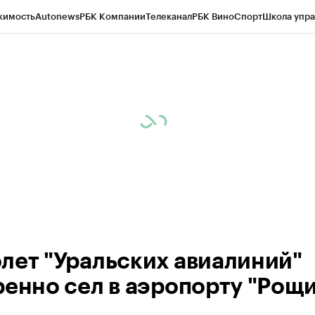
жимость
Autonews
РБК Компании
Телеканал
РБК Вино
Спорт
Школа упра
ипто
РБК Бизнес-среда
Дискуссионный клуб
Исследования
Кредитные 
Экономика
Бизнес
Технологии и медиа
Финансы
Рынок наличной валю
лет "Уральских авиалиний"
ренно сел в аэропорту "Рощ