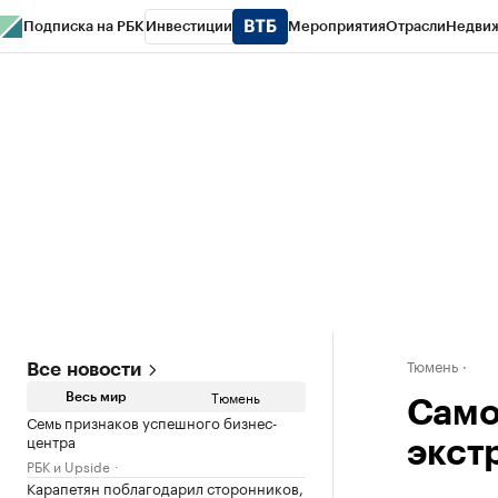
Подписка на РБК
Инвестиции
Мероприятия
Отрасли
Недви
РБК Life
Тренды
Визионеры
Национальные проекты
Город
Стиль
Кр
Конференции СПб
Спецпроекты
Проверка контрагентов
Политика
Тюмень
Все новости
Тюмень
Весь мир
Само
Семь признаков успешного бизнес-
центра
экст
РБК и Upside
Карапетян поблагодарил сторонников,