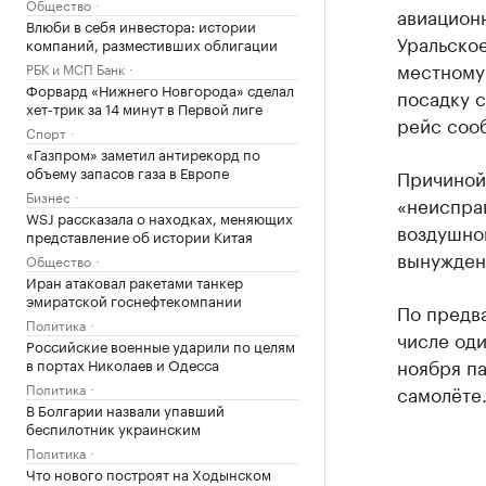
Общество
авиационн
Влюби в себя инвестора: истории
Уральское
компаний, разместивших облигации
местному
РБК и МСП Банк
Форвард «Нижнего Новгорода» сделал
посадку 
хет-трик за 14 минут в Первой лиге
рейс соо
Спорт
«Газпром» заметил антирекорд по
объему запасов газа в Европе
Причиной
Бизнес
«неисправ
WSJ рассказала о находках, меняющих
воздушно
представление об истории Китая
вынужден
Общество
Иран атаковал ракетами танкер
эмиратской госнефтекомпании
По предва
Политика
числе оди
Российские военные ударили по целям
ноября п
в портах Николаев и Одесса
Политика
самолёте
В Болгарии назвали упавший
беспилотник украинским
Политика
Что нового построят на Ходынском