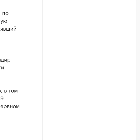
 по
ную
нявший
ндир
ти
, в том
 9
зервном