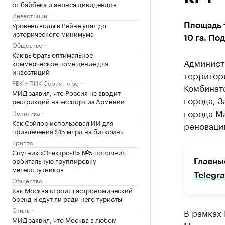
от байбека и анонса дивидендов
Инвестиции
Уровень воды в Рейне упал до
Площадь 
исторического минимума
10 га. По
Общество
Как выбрать оптимальное
Админист
коммерческое помещение для
инвестиций
территори
РБК и ПИК Серия плюс
Комбинат
МИД заявил, что Россия не вводит
города, 
рестрикций на экспорт из Армении
города М
Политика
Как Сэйлор использовал ИИ для
реновацию
привлечения $15 млрд на биткоины
Крипто
Спутник «Электро-Л» №5 пополнил
орбитальную группировку
Главны
метеоспутников
Telegr
Общество
Как Москва строит гастрономический
бренд и едут ли ради него туристы
Стиль
В рамках 
МИД заявил, что Москва в любом