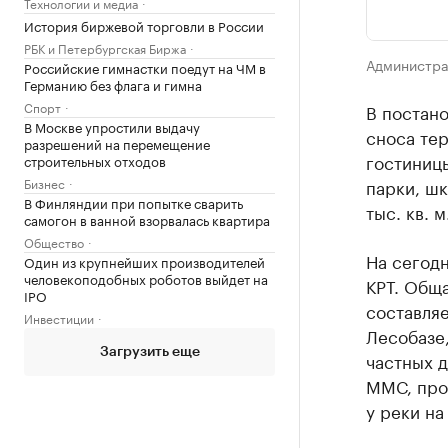
Технологии и медиа
История биржевой торговли в России
РБК и Петербургская Биржа
Администра
Российские гимнастки поедут на ЧМ в
Германию без флага и гимна
Спорт
В постано
В Москве упростили выдачу
сноса те
разрешений на перемещение
гостиницы
строительных отходов
парки, шк
Бизнес
В Финляндии при попытке сварить
тыс. кв. м
самогон в ванной взорвалась квартира
Общество
На сегод
Один из крупнейших производителей
человекоподобных роботов выйдет на
КРТ. Общ
IPO
составляе
Инвестиции
Лесобазе,
Загрузить еще
частных д
ММС, про
у реки н