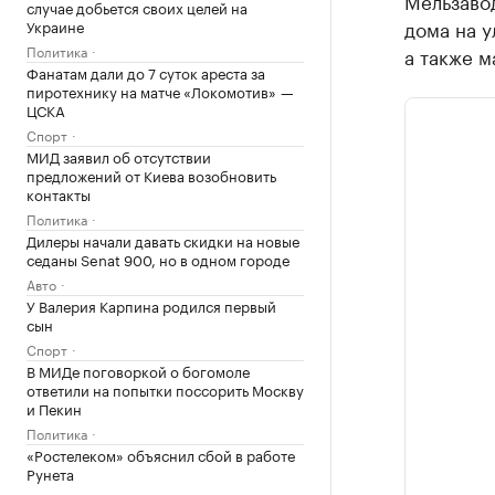
Мельзавод
случае добьется своих целей на
дома на у
Украине
Политика
а также м
Фанатам дали до 7 суток ареста за
пиротехнику на матче «Локомотив» —
ЦСКА
Спорт
МИД заявил об отсутствии
предложений от Киева возобновить
контакты
Политика
Дилеры начали давать скидки на новые
седаны Senat 900, но в одном городе
Авто
У Валерия Карпина родился первый
сын
Спорт
В МИДе поговоркой о богомоле
ответили на попытки поссорить Москву
и Пекин
Политика
«Ростелеком» объяснил сбой в работе
Рунета