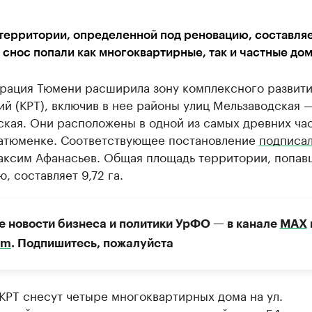
территории, определенной под реновацию, составляе
д снос попали как многоквартирные, так и частные до
рация Тюмени расширила зону комплексного развит
й (КРТ), включив в нее районы улиц Мельзаводская 
ская. Они расположены в одной из самых древних ча
Затюменке. Соответствующее постановление
подписа
аксим Афанасьев. Общая площадь территории, попав
, составляет 9,72 га.
е новости бизнеса и политики УрФО — в канале
МАХ
am
. Подпишитесь, пожалуйста
КРТ снесут четыре многоквартирных дома на ул.