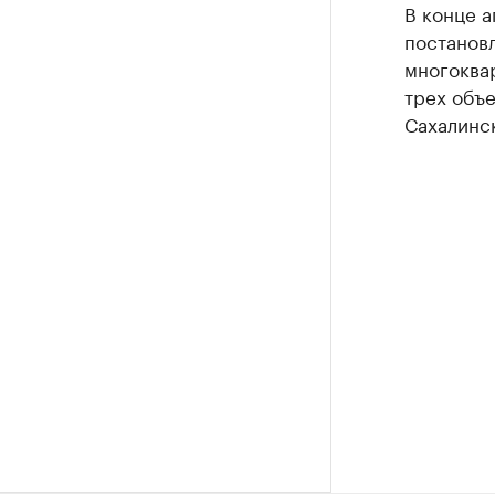
В конце 
постановл
многоква
трех объе
Сахалинск