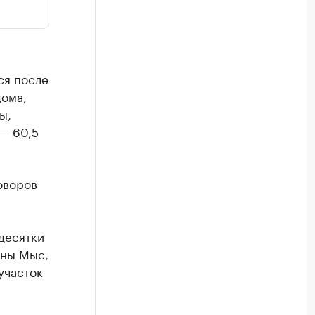
ся после
дома,
ы,
 — 60,5
оворов
 десятки
оны Мыс,
участок