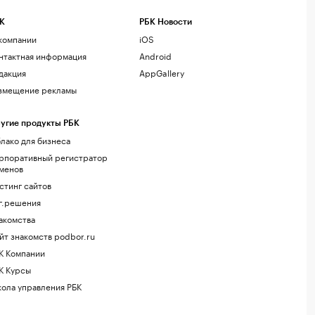
К
РБК Новости
компании
iOS
нтактная информация
Android
дакция
AppGallery
змещение рекламы
угие продукты РБК
лако для бизнеса
рпоративный регистратор
менов
стинг сайтов
г.решения
акомства
йт знакомств podbor.ru
К Компании
К Курсы
ола управления РБК