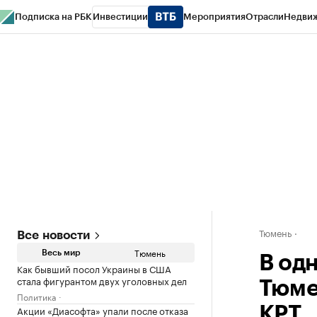
Подписка на РБК
Инвестиции
Мероприятия
Отрасли
Недви
РБК Life
Тренды
Визионеры
Национальные проекты
Город
Стиль
Кр
Конференции СПб
Спецпроекты
Проверка контрагентов
Политика
Тюмень
Все новости
Тюмень
Весь мир
В од
Как бывший посол Украины в США
стала фигурантом двух уголовных дел
Тюме
Политика
Акции «Диасофта» упали после отказа
КРТ