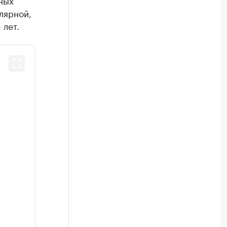
ных
лярной,
 лет.