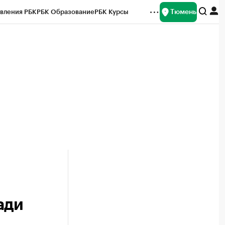
Тюмень
вления РБК
РБК Образование
РБК Курсы
рейтинги
Франшизы
Газета
Спецпроекты СПб
ты
ади