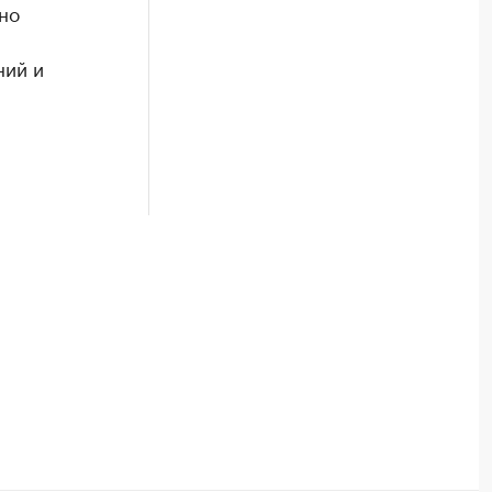
но
ний и