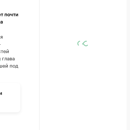
т почти
ма
ия
—
стей
л
глава
шей под
и