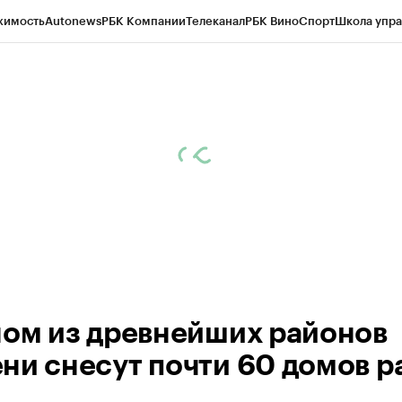
жимость
Autonews
РБК Компании
Телеканал
РБК Вино
Спорт
Школа упра
ипто
РБК Бизнес-среда
Дискуссионный клуб
Исследования
Кредитные 
Экономика
Бизнес
Технологии и медиа
Финансы
Рынок наличной валю
ном из древнейших районов
ни снесут почти 60 домов р