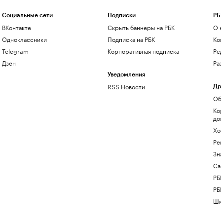
Социальные сети
Подписки
РБ
ВКонтакте
Скрыть баннеры на РБК
О 
Одноклассники
Подписка на РБК
Ко
Telegram
Корпоративная подписка
Ре
Дзен
Ра
Уведомления
RSS Новости
Др
Об
Ко
до
Хо
Ре
Зн
Са
РБ
РБ
Шк