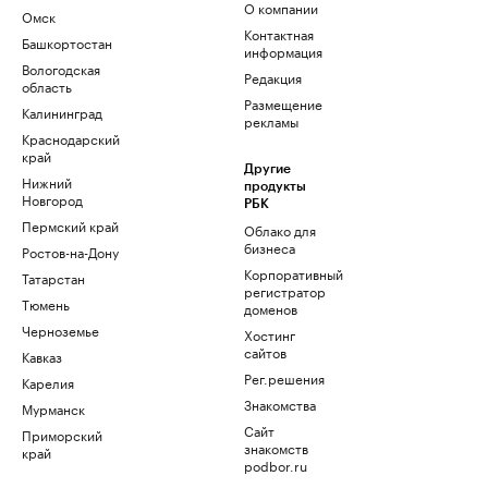
О компании
Омск
Контактная
Башкортостан
информация
Вологодская
Редакция
область
Размещение
Калининград
рекламы
Краснодарский
край
Другие
Нижний
продукты
Новгород
РБК
Пермский край
Облако для
бизнеса
Ростов-на-Дону
Корпоративный
Татарстан
регистратор
Тюмень
доменов
Черноземье
Хостинг
сайтов
Кавказ
Рег.решения
Карелия
Знакомства
Мурманск
Сайт
Приморский
знакомств
край
podbor.ru