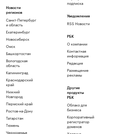
подписка
Новости
регионов
Уведомления
Санкт-Петербург
RSS Новости
и область
Екатеринбург
РБК
Новосибирск
О компании
Омск
Контактная
Башкортостан
информация
Вологодская
Редакция
область
Размещение
Калининград
рекламы
Краснодарский
край
Другие
Нижний
продукты
Новгород
РБК
Пермский край
Облако для
бизнеса
Ростов-на-Дону
Корпоративный
Татарстан
регистратор
Тюмень
доменов
Черноземье
Хостинг