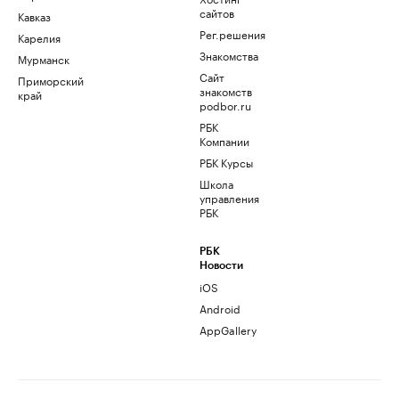
сайтов
Кавказ
Рег.решения
Карелия
Знакомства
Мурманск
Сайт
Приморский
знакомств
край
podbor.ru
РБК
Компании
РБК Курсы
Школа
управления
РБК
РБК
Новости
iOS
Android
AppGallery