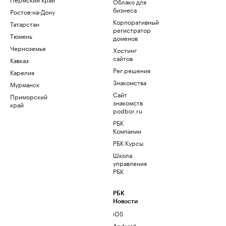
Облако для
бизнеса
Ростов-на-Дону
Корпоративный
Татарстан
регистратор
Тюмень
доменов
Черноземье
Хостинг
сайтов
Кавказ
Рег.решения
Карелия
Знакомства
Мурманск
Сайт
Приморский
знакомств
край
podbor.ru
РБК
Компании
РБК Курсы
Школа
управления
РБК
РБК
Новости
iOS
Android