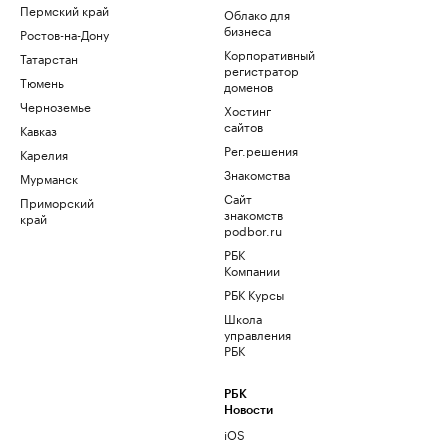
Пермский край
Облако для
бизнеса
Ростов-на-Дону
Корпоративный
Татарстан
регистратор
Тюмень
доменов
Черноземье
Хостинг
сайтов
Кавказ
Рег.решения
Карелия
Знакомства
Мурманск
Сайт
Приморский
знакомств
край
podbor.ru
РБК
Компании
РБК Курсы
Школа
управления
РБК
РБК
Новости
iOS