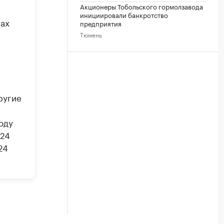
Акционеры Тобольского гормолзавода
инициировали банкротство
нах
предприятия
Тюмень
ругие
оду
024
24