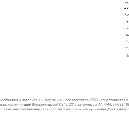
Ко
до
Хо
Ре
Зн
Са
РБ
РБ
Шк
ения и материалы информационного агентства «РБК» (свидетельство о 
овых коммуникаций (Роскомнадзор) 09.12.2015 за номером ИА №ФС77-63848) 
 связи, информационных технологий и массовых коммуникаций (Роскомнадз