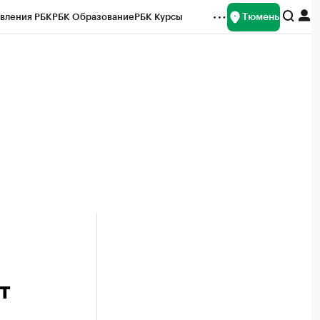
Тюмень
вления РБК
РБК Образование
РБК Курсы
рейтинги
Франшизы
Газета
Спецпроекты СПб
ты
т