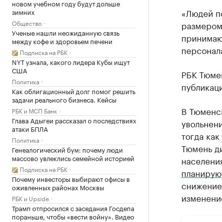
новом учебном году будут дольше
«Людей п
зимних
Общество
размером 
Ученые нашли неожиданную связь
принимаю
между кофе и здоровьем печени
персонала
Подписка на РБК
NYT узнала, какого лидера Кубы ищут
США
РБК Тюме
Политика
публикаци
Как облигационный долг помог решить
задачи реального бизнеса. Кейсы
В Тюменск
РБК и МСП Банк
Глава Адыгеи рассказал о последствиях
увольнени
атаки БПЛА
тогда как
Политика
Тюмень ди
Генеалогический бум: почему люди
массово увлеклись семейной историей
населени
Подписка на РБК
планирую
Почему инвесторы выбирают офисы в
снижение 
оживленных районах Москвы
изменени
РБК и Upside
Трамп отпросился с заседания Госдепа
пораньше, чтобы «вести войну». Видео