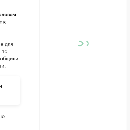
словам
т к
е для
 по
ообщили
ти.
и
но-