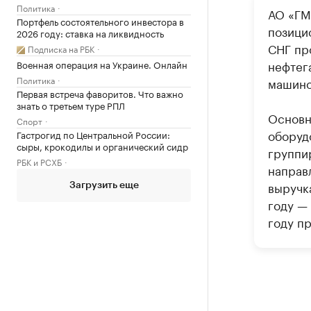
Политика
АО «ГМ
Портфель состоятельного инвестора в
позици
2026 году: ставка на ликвидность
СНГ пр
Подписка на РБК
нефтега
Военная операция на Украине. Онлайн
Политика
машино
Первая встреча фаворитов. Что важно
знать о третьем туре РПЛ
Основн
Спорт
оборуд
Гастрогид по Центральной России:
сыры, крокодилы и органический сидр
группи
РБК и РСХБ
направ
выручк
Загрузить еще
году — 
году пр