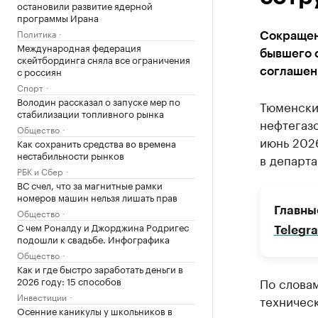
остановили развитие ядерной
программы Ирана
Политика
Сокращен
Международная федерация
бывшего с
скейтбординга сняла все ограничения
с россиян
соглашен
Спорт
Володин рассказал о запуске мер по
Тюменски
стабилизации топливного рынка
нефтегазо
Общество
июнь 202
Как сохранить средства во времена
нестабильности рынков
в департа
РБК и Сбер
ВС счел, что за магнитные рамки
номеров машин нельзя лишать прав
Главны
Общество
С чем Роналду и Джорджина Родригес
Telegr
подошли к свадьбе. Инфографика
Общество
Как и где быстро заработать деньги в
2026 году: 15 способов
По слова
Инвестиции
техничес
Осенние каникулы у школьников в