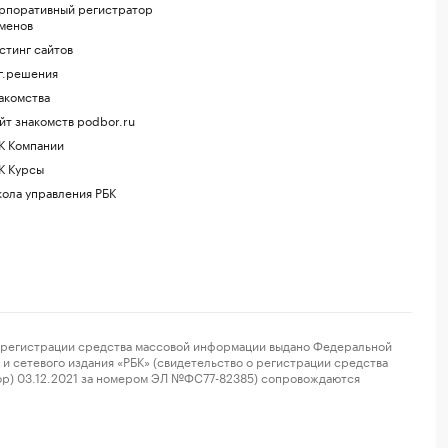
рпоративный регистратор
менов
стинг сайтов
г.решения
акомства
йт знакомств podbor.ru
К Компании
К Курсы
ола управления РБК
регистрации средства массовой информации выдано Федеральной
и сетевого издания «РБК» (свидетельство о регистрации средства
ор) 03.12.2021 за номером ЭЛ №ФС77-82385) сопровождаются