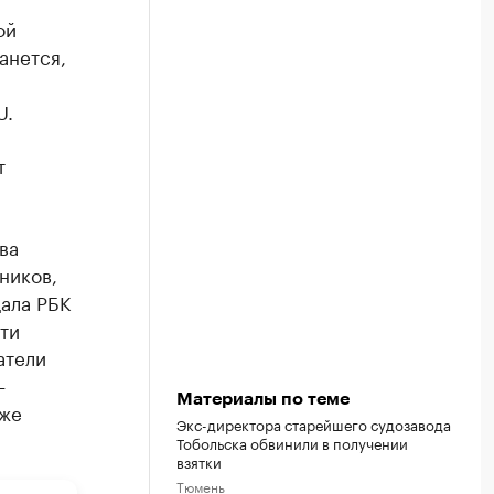
ой
анется,
U.
т
ва
ников,
щала РБК
ти
атели
—
Материалы по теме
кже
Экс-директора старейшего судозавода
Тобольска обвинили в получении
взятки
Тюмень