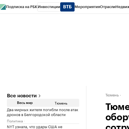
Подписка на РБК
Инвестиции
Мероприятия
Отрасли
Недви
РБК Life
Тренды
Визионеры
Национальные проекты
Город
Стиль
Кр
Конференции СПб
Спецпроекты
Проверка контрагентов
Политика
Тюмень
Все новости
Тюмень
Весь мир
Тюме
Два мирных жителя погибли после атак
дронов в Белгородской области
обор
Политика
NYT узнала, что удары США не
сотр