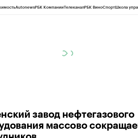
жимость
Autonews
РБК Компании
Телеканал
РБК Вино
Спорт
Школа упра
ипто
РБК Бизнес-среда
Дискуссионный клуб
Исследования
Кредитные 
Экономика
Бизнес
Технологии и медиа
Финансы
Рынок наличной валю
нский завод нефтегазового
удования массово сокращае
удников