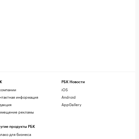
К
РБК Новости
компании
iOS
нтактная информация
Android
дакция
AppGallery
змещение рекламы
угие продукты РБК
лако для бизнеса