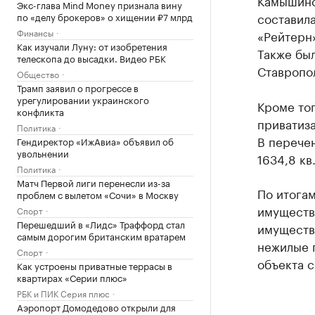
Камышинс
Экс-глава Mind Money признала вину
составила
по «делу брокеров» о хищении ₽7 млрд
Финансы
«Рейтерн»
Как изучали Луну: от изобретения
Также бы
телескопа до высадки. Видео РБК
Ставропо
Общество
Трамп заявил о прогрессе в
урегулировании украинского
Кроме тог
конфликта
приватиз
Политика
В перече
Гендиректор «ИжАвиа» объявил об
увольнении
1634,8 кв
Политика
Матч Первой лиги перенесли из-за
По итога
проблем с вылетом «Сочи» в Москву
имущество
Спорт
Перешедший в «Лидс» Траффорд стал
имуществ
самым дорогим британским вратарем
нежилые 
Спорт
объекта с
Как устроены приватные террасы в
квартирах «Серии плюс»
РБК и ПИК Серия плюс
Аэропорт Домодедово открыли для