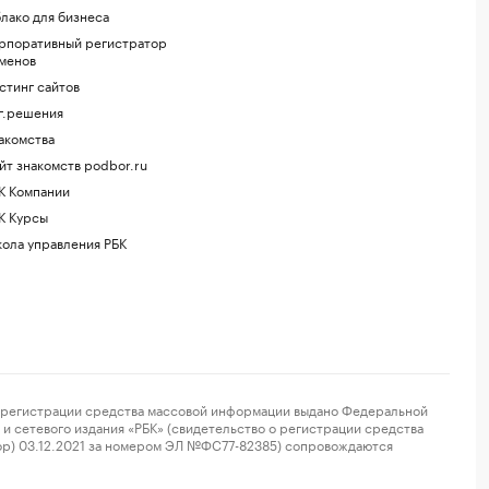
лако для бизнеса
рпоративный регистратор
менов
стинг сайтов
г.решения
акомства
йт знакомств podbor.ru
К Компании
К Курсы
ола управления РБК
регистрации средства массовой информации выдано Федеральной
и сетевого издания «РБК» (свидетельство о регистрации средства
ор) 03.12.2021 за номером ЭЛ №ФС77-82385) сопровождаются