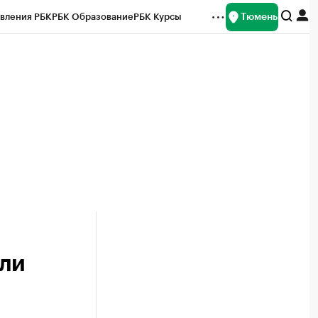
Тюмень
вления РБК
РБК Образование
РБК Курсы
рейтинги
Франшизы
Газета
Спецпроекты СПб
ты
или