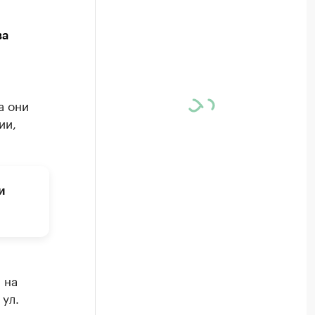
ва
а они
ии,
и
 на
ул.