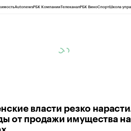
жимость
Autonews
РБК Компании
Телеканал
РБК Вино
Спорт
Школа упра
ипто
РБК Бизнес-среда
Дискуссионный клуб
Исследования
Кредитные 
Экономика
Бизнес
Технологии и медиа
Финансы
Рынок наличной валю
нские власти резко нараст
ды от продажи имущества на
ах