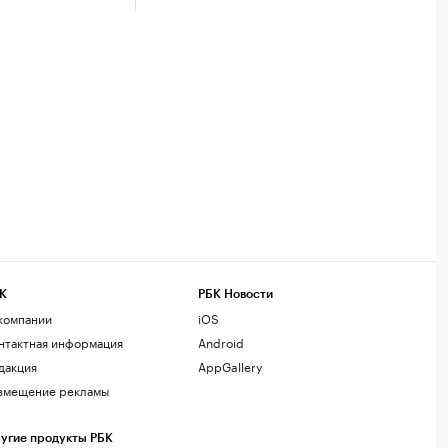
К
РБК Новости
компании
iOS
нтактная информация
Android
дакция
AppGallery
змещение рекламы
угие продукты РБК