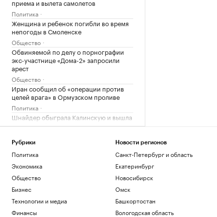
приема и вылета самолетов
Политика
Женщина и ребенок погибли во время
непогоды в Смоленске
Общество
Обвиняемой по делу о порнографии
экс-участнице «Дома-2» запросили
арест
Общество
Иран сообщил об «операции против
целей врага» в Ормузском проливе
Политика
Шнайдер обыграла Калинскую и вышла
в четвертый круг турнира в Торонто
Спорт
Рубрики
Новости регионов
Политика
Загрузить еще
Санкт-Петербург и область
Экономика
Екатеринбург
Общество
Новосибирск
Бизнес
Омск
Технологии и медиа
Башкортостан
Финансы
Вологодская область