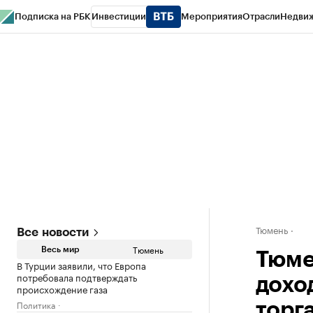
Подписка на РБК
Инвестиции
Мероприятия
Отрасли
Недви
РБК Life
Тренды
Визионеры
Национальные проекты
Город
Стиль
Кр
Конференции СПб
Спецпроекты
Проверка контрагентов
Политика
Тюмень
Все новости
Тюмень
Весь мир
Тюме
В Турции заявили, что Европа
потребовала подтверждать
дохо
происхождение газа
Политика
торг