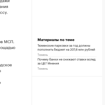
одажи
ания
ссу.
Материалы по теме
ов МСП.
Тюменские парковки за год должны
лощадью
пополнить бюджет на 207,6 млн рублей
Тюмень
Почему банки не снижают ставки вслед
за ЦБ? Мнения
одское
Тюмень
о
о