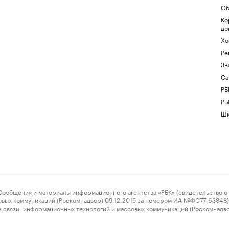
Об
Ко
до
Хо
Ре
Зн
Са
РБ
РБ
Шк
ения и материалы информационного агентства «РБК» (свидетельство о 
овых коммуникаций (Роскомнадзор) 09.12.2015 за номером ИА №ФС77-63848) 
 связи, информационных технологий и массовых коммуникаций (Роскомнадз