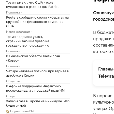
Трамп заявил, что США «тоже
нуждаются» в ракетах для Patriot
Политика
Основную
Reuters сообщил о серии кибератак на
городско
крупнейшие финансовые компании
США
В бюджете
Новая категория
Трамп подписал указы,
продажи г
ограничивающие право на
составили
гражданство по рождению
которые 
Политика
В Пензенской области ввели план
«Ковер»
Политика
Главны
Четыре человека погибли при взрыве в
автобусе в Сирии
Telegr
Общество
В Африке поддержали Инфантино
после скандала с продажей прав ЧМ
В перече
Спорт
Запасы газа в Европе на минимуме. Что
культурно
будет зимой
улицах Ор
Подписка на РБК