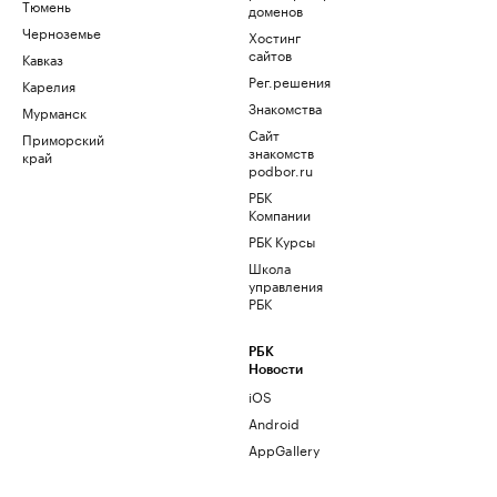
Тюмень
доменов
Черноземье
Хостинг
сайтов
Кавказ
Рег.решения
Карелия
Знакомства
Мурманск
Сайт
Приморский
знакомств
край
podbor.ru
РБК
Компании
РБК Курсы
Школа
управления
РБК
РБК
Новости
iOS
Android
AppGallery