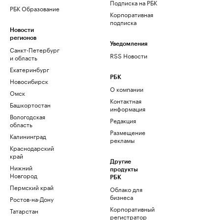
Подписка на РБК
РБК Образование
Корпоративная
подписка
Новости
регионов
Уведомления
Санкт-Петербург
RSS Новости
и область
Екатеринбург
РБК
Новосибирск
О компании
Омск
Контактная
Башкортостан
информация
Вологодская
Редакция
область
Размещение
Калининград
рекламы
Краснодарский
край
Другие
Нижний
продукты
Новгород
РБК
Пермский край
Облако для
бизнеса
Ростов-на-Дону
Корпоративный
Татарстан
регистратор