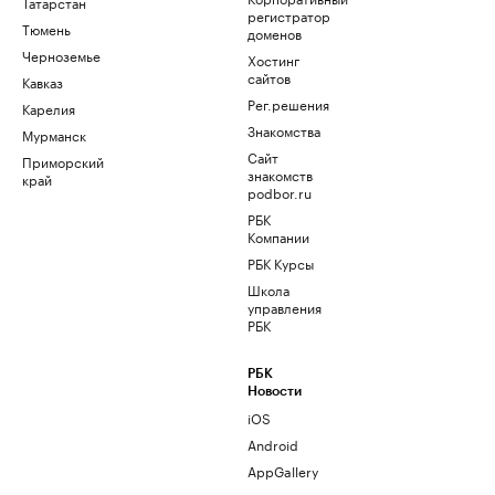
Татарстан
регистратор
Тюмень
доменов
Черноземье
Хостинг
сайтов
Кавказ
Рег.решения
Карелия
Знакомства
Мурманск
Сайт
Приморский
знакомств
край
podbor.ru
РБК
Компании
РБК Курсы
Школа
управления
РБК
РБК
Новости
iOS
Android
AppGallery