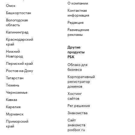
О компании
Омск
Контактная
Башкортостан
информация
Вологодская
Редакция
область
Размещение
Калининград
рекламы
Краснодарский
край
Другие
Нижний
продукты
Новгород
РБК
Пермский край
Облако для
бизнеса
Ростов-на-Дону
Корпоративный
Татарстан
регистратор
Тюмень
доменов
Черноземье
Хостинг
сайтов
Кавказ
Рег.решения
Карелия
Знакомства
Мурманск
Сайт
Приморский
знакомств
край
podbor.ru