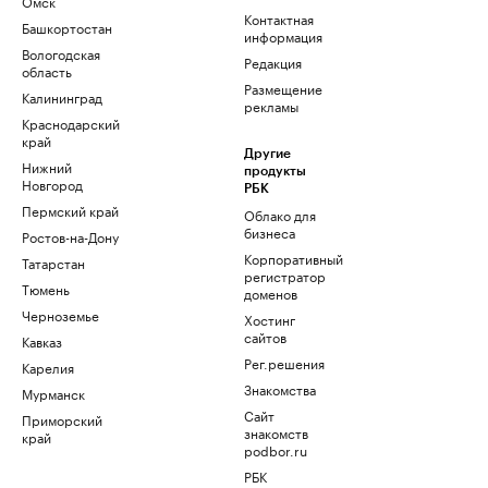
Омск
Контактная
Башкортостан
информация
Вологодская
Редакция
область
Размещение
Калининград
рекламы
Краснодарский
край
Другие
Нижний
продукты
Новгород
РБК
Пермский край
Облако для
бизнеса
Ростов-на-Дону
Корпоративный
Татарстан
регистратор
Тюмень
доменов
Черноземье
Хостинг
сайтов
Кавказ
Рег.решения
Карелия
Знакомства
Мурманск
Сайт
Приморский
знакомств
край
podbor.ru
РБК