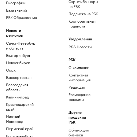
Скрыть баннеры
Биографии
на РБК
База знаний
Подписка на РБК
РБК Образование
Корпоративная
подписка
Новости
регионов
Уведомления
Санкт-Петербург
RSS Новости
и область
Екатеринбург
РБК
Новосибирск
О компании
Омск
Контактная
Башкортостан
информация
Вологодская
Редакция
область
Размещение
Калининград
рекламы
Краснодарский
край
Другие
Нижний
продукты
Новгород
РБК
Пермский край
Облако для
бизнеса
Ростов-на-Дону