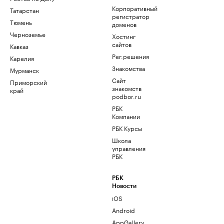
Корпоративный
Татарстан
регистратор
Тюмень
доменов
Черноземье
Хостинг
сайтов
Кавказ
Рег.решения
Карелия
Знакомства
Мурманск
Сайт
Приморский
знакомств
край
podbor.ru
РБК
Компании
РБК Курсы
Школа
управления
РБК
РБК
Новости
iOS
Android
AppGallery