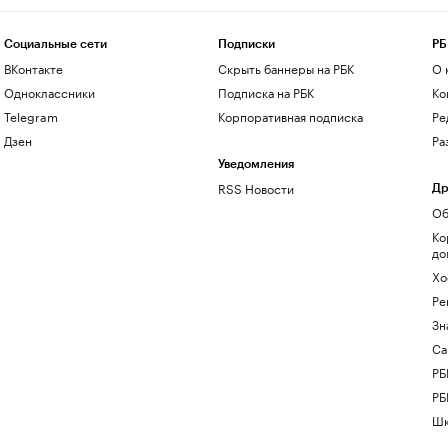
Социальные сети
Подписки
РБ
ВКонтакте
Скрыть баннеры на РБК
О 
Одноклассники
Подписка на РБК
Ко
Telegram
Корпоративная подписка
Ре
Дзен
Ра
Уведомления
RSS Новости
Др
Об
Ко
до
Хо
Ре
Зн
Са
РБ
РБ
Шк