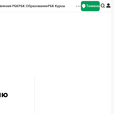
Тюмень
вления РБК
РБК Образование
РБК Курсы
рейтинги
Франшизы
Газета
Спецпроекты СПб
ты
ию