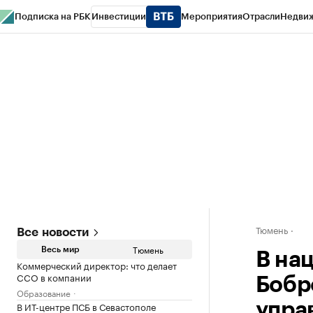
Подписка на РБК
Инвестиции
Мероприятия
Отрасли
Недви
РБК Life
Тренды
Визионеры
Национальные проекты
Город
Стиль
Кр
Конференции СПб
Спецпроекты
Проверка контрагентов
Политика
Тюмень
Все новости
Тюмень
Весь мир
В на
Коммерческий директор: что делает
CCO в компании
Бобр
Образование
В ИТ-центре ПСБ в Севастополе
упра