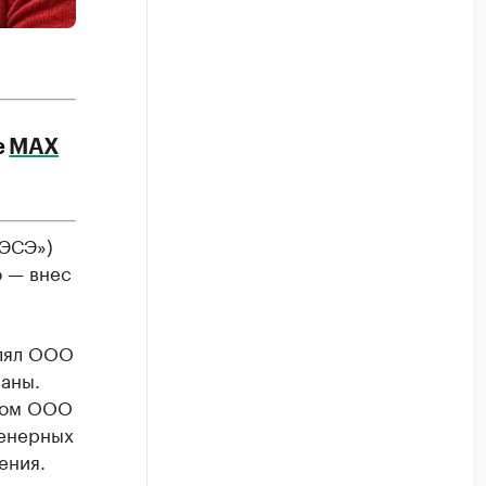
е
МАХ
 ЭСЭ»)
 — внес
влял ООО
аны.
ором ООО
женерных
ения.