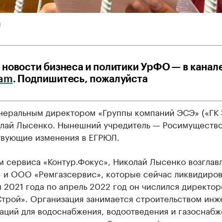
U
 новости бизнеса и политики УрФО — в канал
ram
. Подпишитесь, пожалуйста
неральным директором «Группы компаний ЭСЭ» («ГК
олай Лысенко. Нынешний учредитель — Росимущество
твующие изменения в ЕГРЮЛ.
м сервиса «Контур.Фокус», Николай Лысенко возгла
 и ООО «Ремгазсервис», которые сейчас ликвидиров
я 2021 года по апрель 2022 год он числился директ
трой». Организация занимается строительством ин
аций для водоснабжения, водоотведения и газоснабж