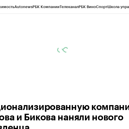
жимость
Autonews
РБК Компании
Телеканал
РБК Вино
Спорт
Школа упра
ипто
РБК Бизнес-среда
Дискуссионный клуб
Исследования
Кредитные 
Экономика
Бизнес
Технологии и медиа
Финансы
Рынок наличной валю
ционализированную компан
ова и Бикова наняли нового
вленца