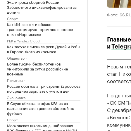
Экс-игрока сборной России
Заболотного дисквалифицировали за
допинг
Фото: 66.R
Спорт
Как ИИ-агенты и облако
трансформируют промышленность:
опыт «Норникеля»
Главные
РБК и Yandex Cloud
Как засуха изменила реки Дунай и Рейн
и
Teleg
в Европе. Фото из космоса
Общество
Более тысячи беспилотников
Новым ге
уничтожили за сутки российские
стал Ник
военные
соответс
Политика
Россия обогнала три страны Евросоюза
по средней зарплате с учетом цен
По данны
Экономика
«СК СМП»
В Сеуле обыскали офис KFA из-за
назначения экс-тренера сборной по
С декабр
футболу
«ВымпелС
Спорт
коммуник
Московская школьница, набравшая
500 баллов на ЕГЭ, поступила в МФТИ