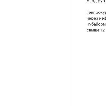
млрд руб.
Генпрокур
через неф
Чубайсом.
свыше 12 