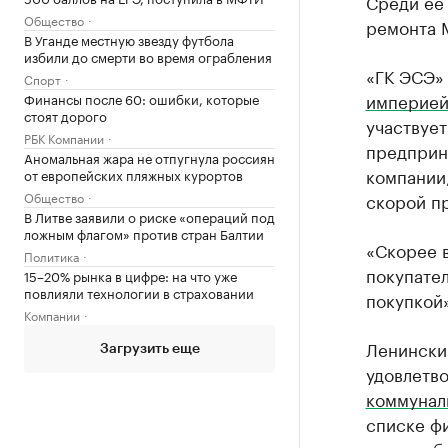
Среди ее 
Общество
ремонта 
В Уганде местную звезду футбола
избили до смерти во время ограбления
«ГК ЭСЭ»
Спорт
империе
Финансы после 60: ошибки, которые
стоят дорого
участвует
РБК Компании
предприн
Аномальная жара не отпугнула россиян
компании,
от европейских пляжных курортов
Общество
скорой п
В Литве заявили о риске «операций под
ложным флагом» против стран Балтии
«Скорее 
Политика
покупател
15–20% рынка в цифре: на что уже
повлияли технологии в страховании
покупкой
Компании
Ленински
Загрузить еще
удовлетв
коммунал
списке ф