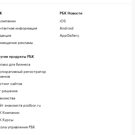
К
РБК Новости
компании
iOS
нтактная информация
Android
дакция
AppGallery
змещение рекламы
угие продукты РБК
лако для бизнеса
рпоративный регистратор
менов
стинг сайтов
г.решения
акомства
йт знакомств podbor.ru
К Компании
К Курсы
ола управления РБК