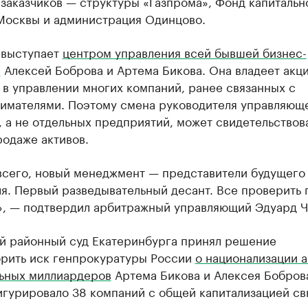
заказчиков — структуры «Газпрома», Фонд капитальн
Москвы и администрация Одинцово.
 выступает
центром управления всей бывшей бизнес-
й
Алексей Боброва и Артема Бикова. Она владеет акц
 в управлении многих компаний, ранее связанных с
имателями. Поэтому смена руководителя управляющ
 а не отдельных предприятий, может свидетельствова
родаже активов.
всего, новый менеджмент — представители будущего
я. Первый разведывательный десант. Все проверить 
», — подтвердил арбитражный управляющий Эдуард Ч
й районный суд Екатеринбурга принял решение
орить иск генпрокуратуры России
о национализации а
ьных миллиардеров
Артема Бикова и Алексея Боброва
игурировало 38 компаний с общей капитализацией с