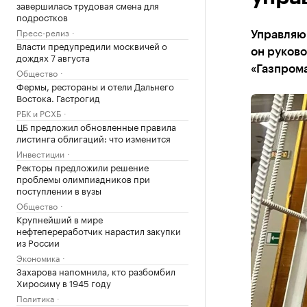
завершилась трудовая смена для
подростков
Пресс-релиз
Управляю
Власти предупредили москвичей о
он руково
дождях 7 августа
«Газпром
Общество
Фермы, рестораны и отели Дальнего
Востока. Гастрогид
РБК и РСХБ
ЦБ предложил обновленные правила
листинга облигаций: что изменится
Инвестиции
Ректоры предложили решение
проблемы олимпиадников при
поступлении в вузы
Общество
Крупнейший в мире
нефтепереработчик нарастил закупки
из России
Экономика
Захарова напомнила, кто разбомбил
Хиросиму в 1945 году
Политика