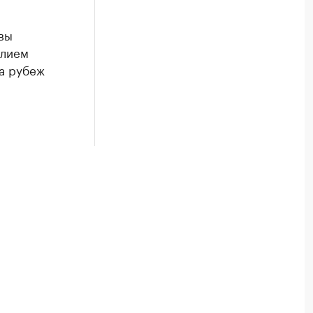
вы
олием
за рубеж