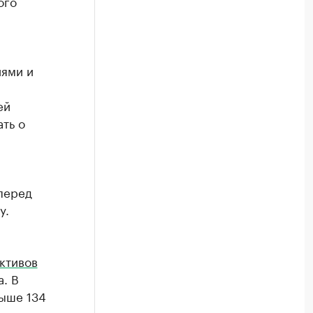
ого
иями и
ей
ть о
перед
у.
ктивов
. В
выше 134