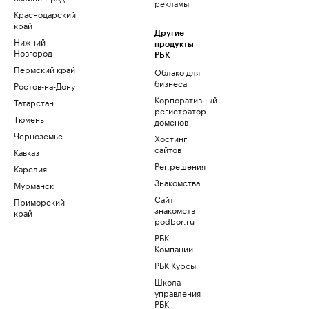
рекламы
Краснодарский
край
Другие
Нижний
продукты
Новгород
РБК
Пермский край
Облако для
бизнеса
Ростов-на-Дону
Корпоративный
Татарстан
регистратор
Тюмень
доменов
Черноземье
Хостинг
сайтов
Кавказ
Рег.решения
Карелия
Знакомства
Мурманск
Сайт
Приморский
знакомств
край
podbor.ru
РБК
Компании
РБК Курсы
Школа
управления
РБК