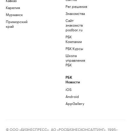
Кавказ
Рег.решения
Карелия
Знакомства
Мурманск
Сайт
Приморский
знакомств
край
podbor.ru
РБК
Компании
РБК Курсы
Школа
управления
РБК
РБК
Новости
iOS
Android
AppGallery
© ООО «БИЗНЕСПРЕСС», АО «РОСБИЗНЕСКОНСАЛТИНГ», 1995–