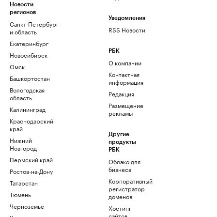
Новости
регионов
Уведомления
Санкт-Петербург
RSS Новости
и область
Екатеринбург
РБК
Новосибирск
О компании
Омск
Контактная
Башкортостан
информация
Вологодская
Редакция
область
Размещение
Калининград
рекламы
Краснодарский
край
Другие
Нижний
продукты
Новгород
РБК
Пермский край
Облако для
бизнеса
Ростов-на-Дону
Корпоративный
Татарстан
регистратор
Тюмень
доменов
Черноземье
Хостинг
сайтов