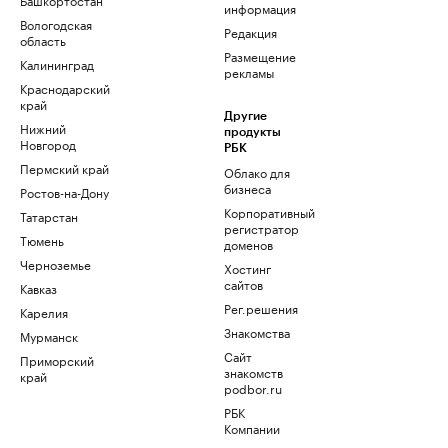
информация
Вологодская
Редакция
область
Размещение
Калининград
рекламы
Краснодарский
край
Другие
Нижний
продукты
Новгород
РБК
Пермский край
Облако для
бизнеса
Ростов-на-Дону
Корпоративный
Татарстан
регистратор
Тюмень
доменов
Черноземье
Хостинг
сайтов
Кавказ
Рег.решения
Карелия
Знакомства
Мурманск
Сайт
Приморский
знакомств
край
podbor.ru
РБК
Компании