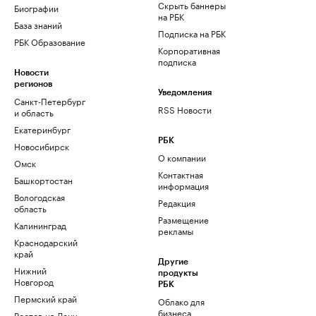
Скрыть баннеры
Биографии
на РБК
База знаний
Подписка на РБК
РБК Образование
Корпоративная
подписка
Новости
регионов
Уведомления
Санкт-Петербург
RSS Новости
и область
Екатеринбург
РБК
Новосибирск
О компании
Омск
Контактная
Башкортостан
информация
Вологодская
Редакция
область
Размещение
Калининград
рекламы
Краснодарский
край
Другие
Нижний
продукты
Новгород
РБК
Пермский край
Облако для
бизнеса
Ростов-на-Дону