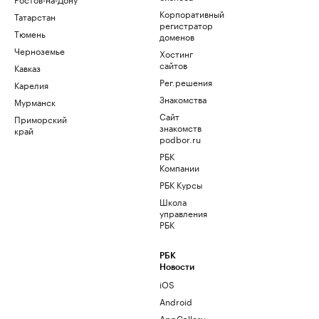
Корпоративный
Татарстан
регистратор
Тюмень
доменов
Черноземье
Хостинг
сайтов
Кавказ
Рег.решения
Карелия
Знакомства
Мурманск
Сайт
Приморский
знакомств
край
podbor.ru
РБК
Компании
РБК Курсы
Школа
управления
РБК
РБК
Новости
iOS
Android
AppGallery