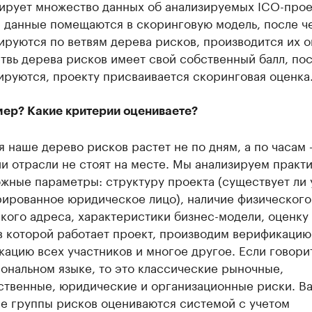
зирует множество данных об анализируемых ICO-прое
и данные помещаются в скоринговую модель, после ч
руются по ветвям дерева рисков, производится их о
твь дерева рисков имеет свой собственный балл, пос
ируются, проекту присваивается скоринговая оценка
ер? Какие критерии оцениваете?
 наше дерево рисков растет не по дням, а по часам
и отрасли не стоят на месте. Мы анализируем практ
жные параметры: структуру проекта (существует ли
рированное юридическое лицо), наличие физического
кого адреса, характеристики бизнес-модели, оценку
в которой работает проект, производим верификацию
ацию всех участников и многое другое. Если говори
ональном языке, то это классические рыночные,
ственные, юридические и организационные риски. Ва
ые группы рисков оцениваются системой с учетом