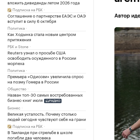
вложить дивиденды летом 2026 года
Подписка на РБК
Соглашение о партнерстве ЕАЭС и ОАЭ
Автор иде
вступит в силу 6 октября
Политика
Как Ходынка стала новым центром
притяжения
РБК и Stone
Reuters узнал о просьбе США
освободить осужденного в России
морпеха
Политика
Премьера «Одиссеи» увеличила спрос
на поэму Гомера в России
Общество
Назван топ-30 самых востребованных
бизнес-книг июля
РАДИО
Бизнес
Великая усталость. Почему столько
людей сегодня чувствуют себя на грани
Подписка на РБК
В Таиланде при стрельбе в школе
погибли два человека