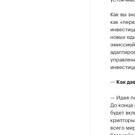
Как вы зн
как «пер
инвестиц
новых ед
эмиссией.
адаптиро
управлен
инвестиц
— Как да
— Идея по
До конца 
будет вкл
крипторы
всего мир
блокчейн.