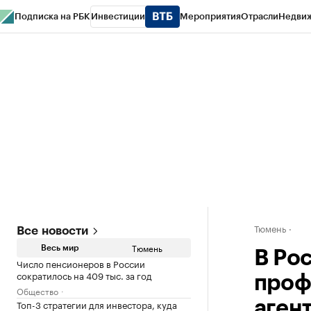
Подписка на РБК
Инвестиции
Мероприятия
Отрасли
Недви
РБК Life
Тренды
Визионеры
Национальные проекты
Город
Стиль
Кр
Конференции СПб
Спецпроекты
Проверка контрагентов
Политика
Тюмень
Все новости
Тюмень
Весь мир
В Ро
Число пенсионеров в России
сократилось на 409 тыс. за год
проф
Общество
Топ-3 стратегии для инвестора, куда
аген