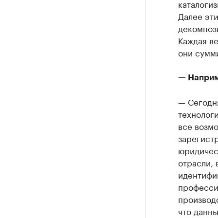
каталоги
Далее эт
декомпози
Каждая ве
они сумм
— Наприм
— Сегодня
технологи
все возмо
зарегист
юридичес
отрасли, 
идентифик
професси
производ
что данн