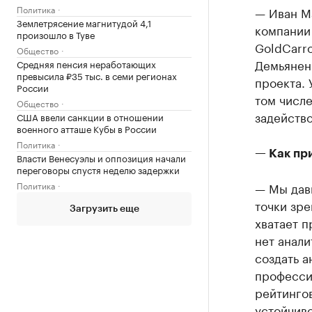
Политика
— Иван М
Землетрясение магнитудой 4,1
компании
произошло в Туве
GoldCarro
Общество
Демьяненк
Средняя пенсия неработающих
превысила ₽35 тыс. в семи регионах
проекта. 
России
том числе
Общество
задейство
США ввели санкции в отношении
военного атташе Кубы в России
Политика
— Как пр
Власти Венесуэлы и оппозиция начали
переговоры спустя неделю задержки
Политика
— Мы давн
точки зре
Загрузить еще
хватает п
нет анали
создать а
професси
рейтинго
устойчив