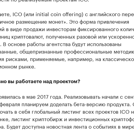
аете, ICO (или initial coin offering) с английского пер
вичное размещение монет». Это форма привлечения
ий в виде продажи инвесторам фиксированного колич
иниц криптовалют, полученных разовой или ускоренн
 В основе работы агентства будут использованы
ванные, общепризнанные профессиональные методи
ия рисками, применяемые, например, на классическ
ионном рынке.
вно вы работаете над проектом?
явилась в мае 2017 года. Реализовывать начали с сен
февраля планируем доделать бета-версию продукта.
ючать в себя глобальный листинг всех проектов ICO н
нке, листинг криптобирж и инвестиционных криптоф
а. Будет доступна новостная лента о событиях в мир