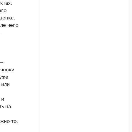
ктах.
его
ценка.
ле чего
.
 —
ически
 уже
 или
 и
ть на
жно то,