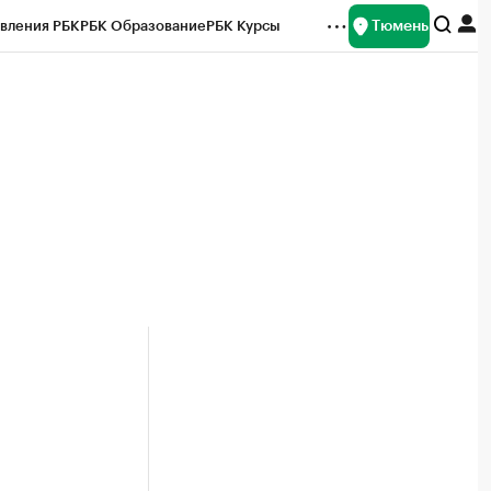
Тюмень
вления РБК
РБК Образование
РБК Курсы
рейтинги
Франшизы
Газета
Спецпроекты СПб
ты