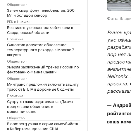
Общество
Зачем смартфону телеобъектив, 200
Мп и большой сенсор
Фото: Влад
РБК и Huawei
Беспилотную опасность объявили в
Рынок кр
Свердловской области
уже офици
Политика
Синоптик допустил обновление
разрабаты
температурного рекорда в Москве 7
пор нет 
августа
предоста
Общество
Умерла заслуженный тренер России по
аналитиче
фехтованию Фаина Саевич
Neironix.
Общество
проекта.
Минтранс предложил включить защиту
трасс от БПЛА в дорожные бюджеты
рассказал
Политика
Супруге главы издательства «Джем»
предъявили обвинение в
— Андрей
мошенничестве
рейтингов
Общество
вашу ком
Bloomberg узнал о серии самоубийств
в Киберкомандовании США