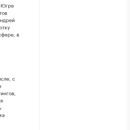
в Югре
тов
Андрей
отку
сфере, в
сле, с
е
ингов,
ея
ь
ка