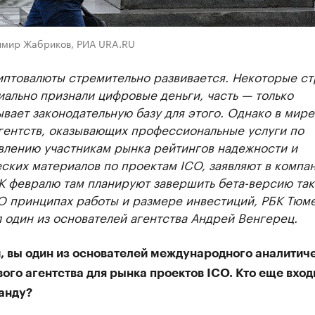
имир Жабриков, РИА URA.RU
иптовалюты стремительно развивается. Некоторые с
ально признали цифровые деньги, часть — только
вает законодательную базу для этого. Однако в мире
агентств, оказывающих профессиональные услуги по
влению участникам рынка рейтингов надежности и
ских материалов по проектам ICO, заявляют в компа
 К февралю там планируют завершить бета-версию так
 О принципах работы и размере инвестиций, РБК Тюм
 один из основателей агентства Андрей Венгерец.
, вы один из основателей международного аналитич
ого агентства для рынка проектов ICO. Кто еще вход
анду?