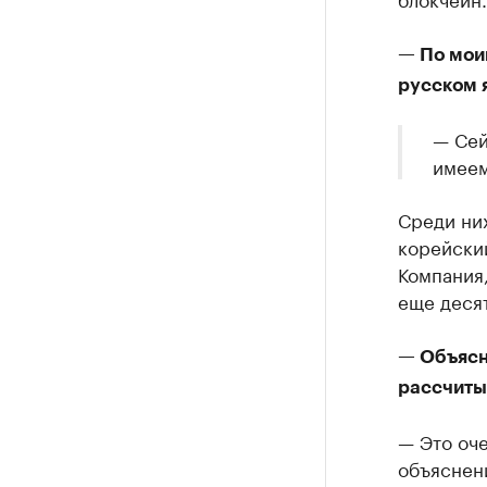
— По моим
русском я
— Сей
имеем
Среди них
корейский
Компания,
еще деся
— Объясн
рассчитыв
— Это оче
объяснени