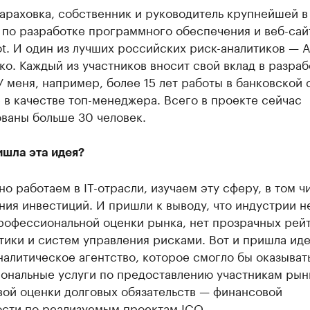
араховка, собственник и руководитель крупнейшей 
 по разработке программного обеспечения и веб-сай
t. И один из лучших российских риск-аналитиков — 
о. Каждый из участников вносит свой вклад в разраб
У меня, например, более 15 лет работы в банковской 
 в качестве топ-менеджера. Всего в проекте сейчас
ваны больше 30 человек.
ишла эта идея?
о работаем в IT-отрасли, изучаем эту сферу, в том чи
ния инвестиций. И пришли к выводу, что индустрии н
рофессиональной оценки рынка, нет прозрачных рейт
тики и систем управления рисками. Вот и пришла ид
налитическое агентство, которое смогло бы оказыват
ональные услуги по предоставлению участникам рын
вой оценки долговых обязательств — финансовой
ости по реализуемым проектам ICO.