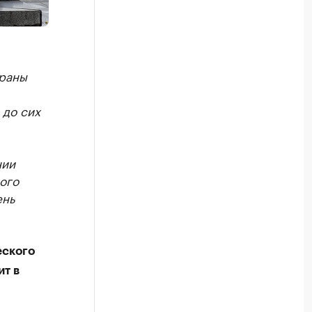
траны
 до сих
нии
ого
ень
еского
ит в