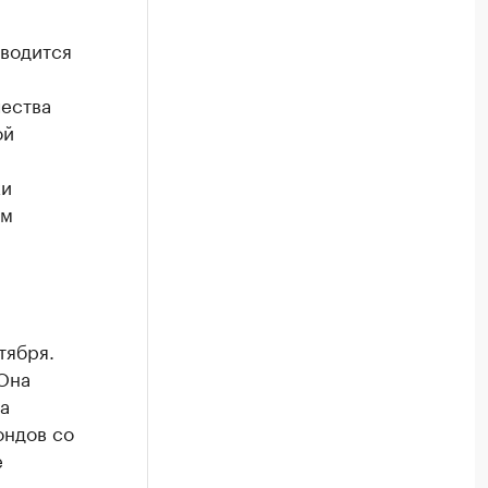
еводится
ества
ой
ки
ом
тября.
 Она
а
ондов со
е