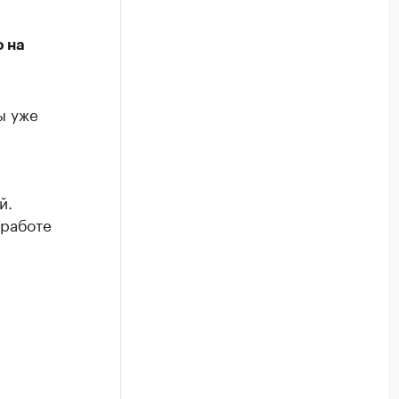
о на
ы уже
й.
 работе