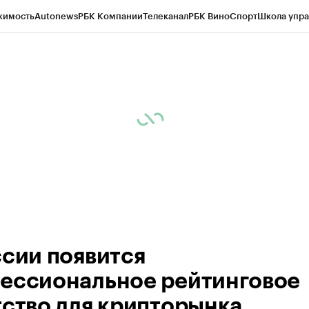
жимость
Autonews
РБК Компании
Телеканал
РБК Вино
Спорт
Школа упра
ипто
РБК Бизнес-среда
Дискуссионный клуб
Исследования
Кредитные 
Экономика
Бизнес
Технологии и медиа
Финансы
Рынок наличной валю
ссии появится
ессиональное рейтинговое
тство для крипторынка