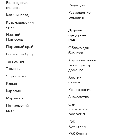
Вологодская
Редакция
область
Размещение
Калининград
рекламы
Краснодарский
край
Другие
Нижний
продукты
Новгород
РБК
Пермский край
Облако для
бизнеса
Ростов-на-Дону
Корпоративный
Татарстан
регистратор
Тюмень
доменов
Черноземье
Хостинг
сайтов
Кавказ
Рег.решения
Карелия
Знакомства
Мурманск
Сайт
Приморский
знакомств
край
podbor.ru
РБК
Компании
РБК Курсы