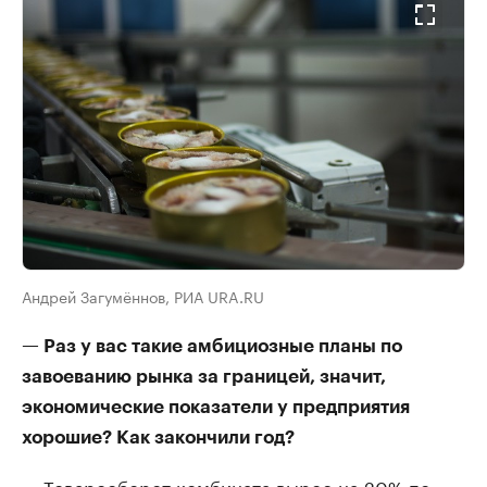
Андрей Загумённов, РИА URA.RU
— Раз у вас такие амбициозные планы по
завоеванию рынка за границей, значит,
экономические показатели у предприятия
хорошие? Как закончили год?
— Товарооборот комбината вырос на 20% по