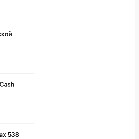
ской
iCash
ах 538