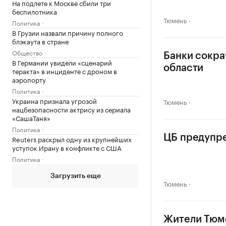
На подлете к Москве сбили три
беспилотника
Тюмень
Политика
В Грузии назвали причину полного
блэкаута в стране
Общество
Банки сокра
В Германии увидели «сценарий
области
теракта» в инциденте с дроном в
аэропорту
Политика
Украина признала угрозой
Тюмень
нацбезопасности актрису из сериала
«СашаТаня»
Политика
ЦБ предупре
Reuters раскрыл одну из крупнейших
уступок Ирану в конфликте с США
Политика
Загрузить еще
Тюмень
Жители Тюме