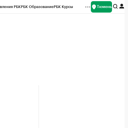
Тюмень
вления РБК
РБК Образование
РБК Курсы
рейтинги
Франшизы
Газета
Спецпроекты СПб
ты