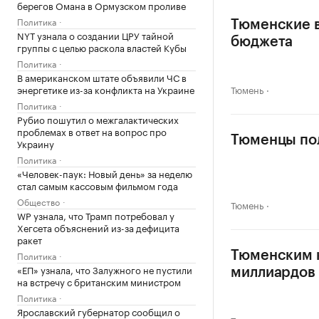
берегов Омана в Ормузском проливе
Политика
Тюменские в
NYT узнала о создании ЦРУ тайной
бюджета
группы с целью раскола властей Кубы
Политика
В американском штате объявили ЧС в
энергетике из-за конфликта на Украине
Тюмень
Политика
Рубио пошутил о межгалактических
проблемах в ответ на вопрос про
Тюменцы пол
Украину
Политика
«Человек-паук: Новый день» за неделю
стал самым кассовым фильмом года
Общество
Тюмень
WP узнала, что Трамп потребовал у
Хегсета объяснений из-за дефицита
ракет
Политика
Тюменским к
«ЕП» узнала, что Залужного не пустили
миллиардов
на встречу с британским министром
Политика
Ярославский губернатор сообщил о