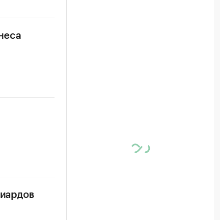
неса
лиардов