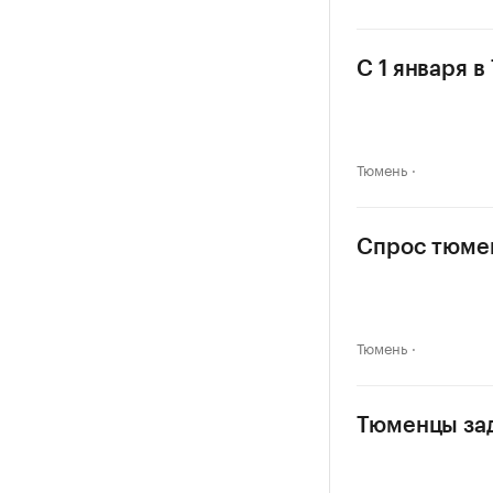
С 1 января 
Тюмень
Спрос тюмен
Тюмень
Тюменцы зад