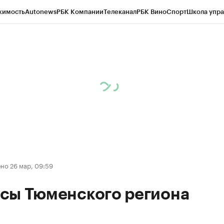
жимость
Autonews
РБК Компании
Телеканал
РБК Вино
Спорт
Школа упра
ипто
РБК Бизнес-среда
Дискуссионный клуб
Исследования
Кредитные 
Экономика
Бизнес
Технологии и медиа
Финансы
Рынок наличной валю
но 26 мар, 09:59
сы Тюменского региона