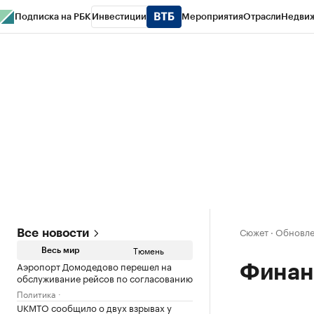
Подписка на РБК
Инвестиции
Мероприятия
Отрасли
Недви
РБК Life
Тренды
Визионеры
Национальные проекты
Город
Стиль
Кр
Конференции СПб
Спецпроекты
Проверка контрагентов
Политика
Сюжет
·
Обновле
Все новости
Тюмень
Весь мир
Аэропорт Домодедово перешел на
Финан
обслуживание рейсов по согласованию
Политика
UKMTO сообщило о двух взрывах у