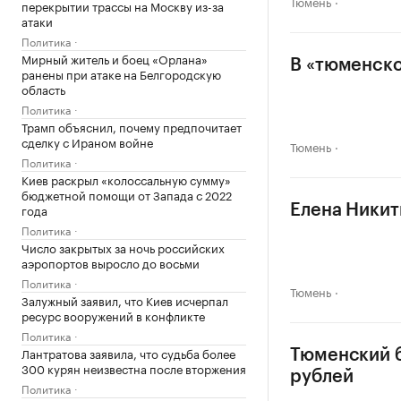
Тюмень
перекрытии трассы на Москву из-за
атаки
Политика
Мирный житель и боец «Орлана»
В «тюменско
ранены при атаке на Белгородскую
область
Политика
Трамп объяснил, почему предпочитает
сделку с Ираном войне
Тюмень
Политика
Киев раскрыл «колоссальную сумму»
бюджетной помощи от Запада с 2022
года
Елена Никит
Политика
Число закрытых за ночь российских
аэропортов выросло до восьми
Политика
Тюмень
Залужный заявил, что Киев исчерпал
ресурс вооружений в конфликте
Политика
Лантратова заявила, что судьба более
Тюменский б
300 курян неизвестна после вторжения
рублей
Политика