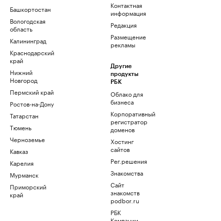
Контактная
Башкортостан
информация
Вологодская
Редакция
область
Размещение
Калининград
рекламы
Краснодарский
край
Другие
Нижний
продукты
Новгород
РБК
Пермский край
Облако для
бизнеса
Ростов-на-Дону
Корпоративный
Татарстан
регистратор
Тюмень
доменов
Черноземье
Хостинг
сайтов
Кавказ
Рег.решения
Карелия
Знакомства
Мурманск
Сайт
Приморский
знакомств
край
podbor.ru
РБК
Компании