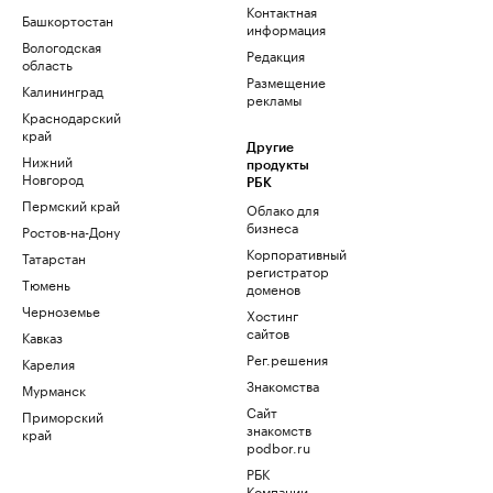
Контактная
Башкортостан
информация
Вологодская
Редакция
область
Размещение
Калининград
рекламы
Краснодарский
край
Другие
Нижний
продукты
Новгород
РБК
Пермский край
Облако для
бизнеса
Ростов-на-Дону
Корпоративный
Татарстан
регистратор
Тюмень
доменов
Черноземье
Хостинг
сайтов
Кавказ
Рег.решения
Карелия
Знакомства
Мурманск
Сайт
Приморский
знакомств
край
podbor.ru
РБК
Компании