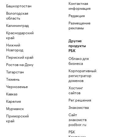
Контактная
Башкортостан
информация
Вологодская
Редакция
область
Размещение
Калининград
рекламы
Краснодарский
край
Другие
Нижний
продукты
Новгород
РБК
Пермский край
Облако для
бизнеса
Ростов-на-Дону
Корпоративный
Татарстан
регистратор
Тюмень
доменов
Черноземье
Хостинг
сайтов
Кавказ
Рег.решения
Карелия
Знакомства
Мурманск
Сайт
Приморский
знакомств
край
podbor.ru
РБК
Компании