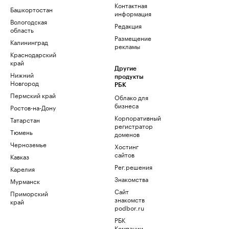
Контактная
Башкортостан
информация
Вологодская
Редакция
область
Размещение
Калининград
рекламы
Краснодарский
край
Другие
Нижний
продукты
Новгород
РБК
Пермский край
Облако для
бизнеса
Ростов-на-Дону
Корпоративный
Татарстан
регистратор
Тюмень
доменов
Черноземье
Хостинг
сайтов
Кавказ
Рег.решения
Карелия
Знакомства
Мурманск
Сайт
Приморский
знакомств
край
podbor.ru
РБК
Компании