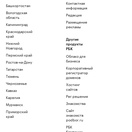
Контактная
Башкортостан
информация
Вологодская
Редакция
область
Размещение
Калининград
рекламы
Краснодарский
край
Другие
Нижний
продукты
Новгород
РБК
Пермский край
Облако для
бизнеса
Ростов-на-Дону
Корпоративный
Татарстан
регистратор
Тюмень
доменов
Черноземье
Хостинг
сайтов
Кавказ
Рег.решения
Карелия
Знакомства
Мурманск
Сайт
Приморский
знакомств
край
podbor.ru
РБК
Компании